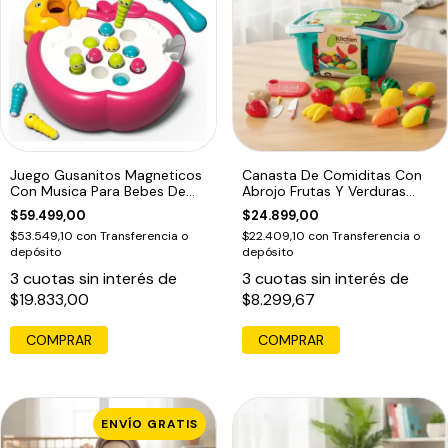
Juego Gusanitos Magneticos
Canasta De Comiditas Con
Con Musica Para Bebes De
Abrojo Frutas Y Verduras
Pesca
Kitchen
$59.499,00
$24.899,00
$53.549,10
con
Transferencia o
$22.409,10
con
Transferencia o
depósito
depósito
3
cuotas sin interés de
3
cuotas sin interés de
$19.833,00
$8.299,67
ENVÍO GRATIS