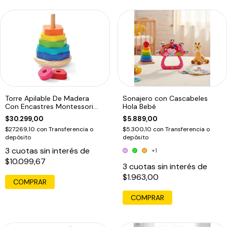
Torre Apilable De Madera
Sonajero con Cascabeles
Con Encastres Montessori
Hola Bebé
Multicolor
$30.299,00
$5.889,00
$27.269,10
con
Transferencia o
$5.300,10
con
Transferencia o
depósito
depósito
3
cuotas sin interés de
+1
$10.099,67
3
cuotas sin interés de
$1.963,00
COMPRAR
COMPRAR