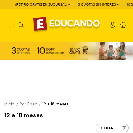
O GRATIS EN SUCURSAL! -
3 CUOTAS SIN INTERÉS -
10% OFF CON TRANS
0
Inicio
Por Edad
12 a 18 meses
/
/
12 a 18 meses
FILTRAR