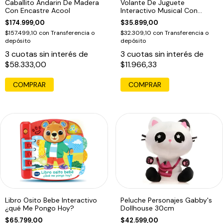
Caballito Andarin De Madera
Volante De Juguete
Con Encastre Acool
Interactivo Musical Con
Sonido Y Luces
$174.999,00
$35.899,00
$157.499,10
con
Transferencia o
$32.309,10
con
Transferencia o
depósito
depósito
3
cuotas sin interés de
3
cuotas sin interés de
$58.333,00
$11.966,33
Libro Osito Bebe Interactivo
Peluche Personajes Gabby's
¿qué Me Pongo Hoy?
Dollhouse 30cm
$65.799,00
$42.599,00