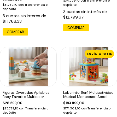
$34.559,10
con
Transferencia o
$31.769,10
con
Transferencia o
depósito
depósito
3
cuotas sin interés de
3
cuotas sin interés de
$12.799,67
$11.766,33
ENVÍO GRATIS
Figuras Divertidas Apilables
Laberinto 6en1 Multiactividad
Baby Favorite Multicolor
Musical Montessori Acool
7648
$28.599,00
$193.899,00
$25.739,10
con
Transferencia o
$174.509,10
con
Transferencia o
depósito
depósito