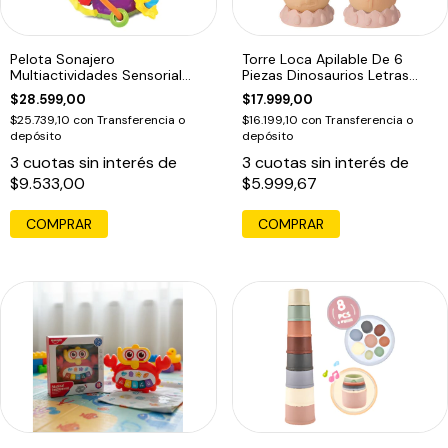
Pelota Sonajero
Torre Loca Apilable De 6
Multiactividades Sensorial
Piezas Dinosaurios Letras
Bebe Prono Espejo Multicolor
Numeros Color Pasteles
$28.599,00
$17.999,00
$25.739,10
con
Transferencia o
$16.199,10
con
Transferencia o
depósito
depósito
3
cuotas sin interés de
3
cuotas sin interés de
$9.533,00
$5.999,67
COMPRAR