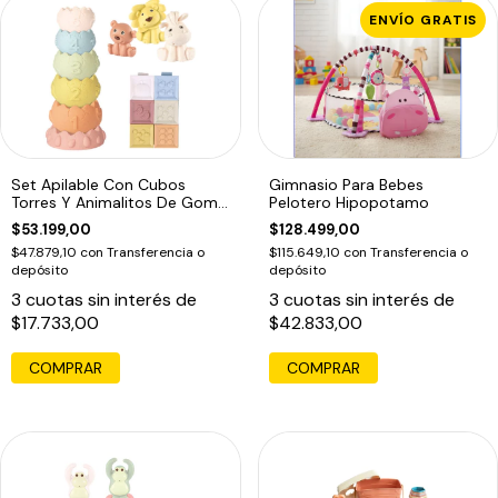
ENVÍO GRATIS
Set Apilable Con Cubos
Gimnasio Para Bebes
Torres Y Animalitos De Goma
Pelotero Hipopotamo
Color Pastel
$53.199,00
$128.499,00
$47.879,10
con
Transferencia o
$115.649,10
con
Transferencia o
depósito
depósito
3
cuotas sin interés de
3
cuotas sin interés de
$17.733,00
$42.833,00