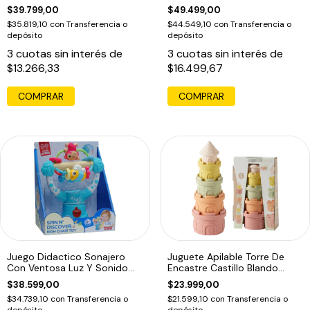
Multicolor
$39.799,00
$49.499,00
$35.819,10
con
Transferencia o
$44.549,10
con
Transferencia o
depósito
depósito
3
cuotas sin interés de
3
cuotas sin interés de
$13.266,33
$16.499,67
Juego Didactico Sonajero
Juguete Apilable Torre De
Con Ventosa Luz Y Sonido
Encastre Castillo Blando
Azul
Bebés Multicolor
$38.599,00
$23.999,00
$34.739,10
con
Transferencia o
$21.599,10
con
Transferencia o