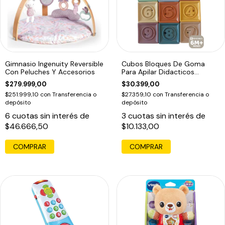
Gimnasio Ingenuity Reversible
Cubos Bloques De Goma
Con Peluches Y Accesorios
Para Apilar Didacticos
Texturas Bebe Color
$279.999,00
$30.399,00
Multicolor
$251.999,10
con
Transferencia o
$27.359,10
con
Transferencia o
depósito
depósito
6
cuotas sin interés de
3
cuotas sin interés de
$46.666,50
$10.133,00