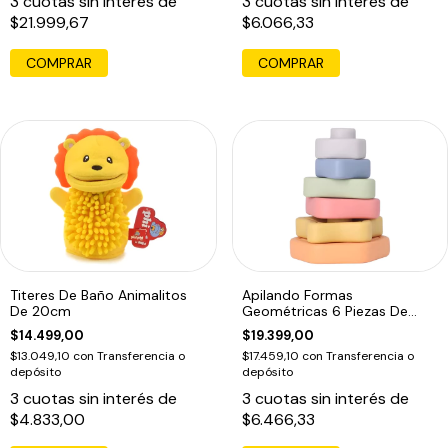
3
cuotas sin interés de
3
cuotas sin interés de
$21.999,67
$6.066,33
COMPRAR
Titeres De Baño Animalitos
Apilando Formas
De 20cm
Geométricas 6 Piezas De
Colores Y Formas
$14.499,00
$19.399,00
$13.049,10
con
Transferencia o
$17.459,10
con
Transferencia o
depósito
depósito
3
cuotas sin interés de
3
cuotas sin interés de
$4.833,00
$6.466,33