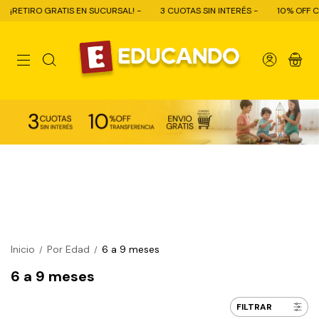
EN SUCURSAL! -
3 CUOTAS SIN INTERÉS -
10% OFF CON TRANSFERENCIA 
0
Inicio
Por Edad
6 a 9 meses
/
/
6 a 9 meses
FILTRAR