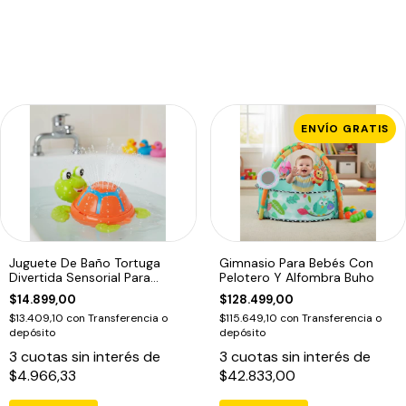
ENVÍO GRATIS
Juguete De Baño Tortuga
Gimnasio Para Bebés Con
Divertida Sensorial Para
Pelotero Y Alfombra Buho
Bebes
$14.899,00
$128.499,00
$13.409,10
con
Transferencia o
$115.649,10
con
Transferencia o
depósito
depósito
3
cuotas sin interés de
3
cuotas sin interés de
$4.966,33
$42.833,00