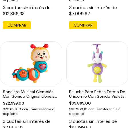
depósito
depósito
3
cuotas sin interés de
3
cuotas sin interés de
$12.866,33
$7.999,67
Sonajero Musical Ciempiés
Peluche Para Bebes Forma De
Con Sonido Original Lionels
Unicornio Con Sonido Violeta
Naranja Claro Cienpies
$22.999,00
$39.899,00
$20.699,10
con
Transferencia o
$35.909,10
con
Transferencia o
depósito
depósito
3
cuotas sin interés de
3
cuotas sin interés de
$7.666,33
$13.299,67