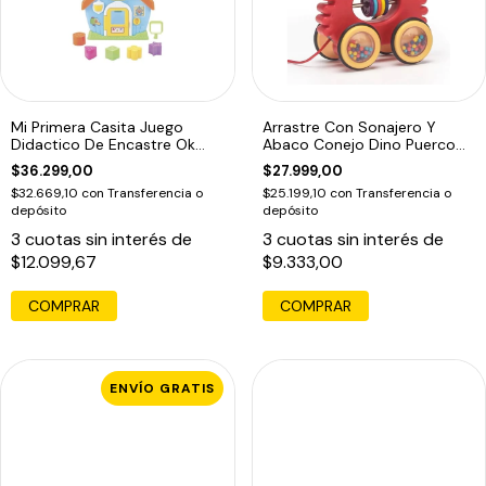
Mi Primera Casita Juego
Arrastre Con Sonajero Y
Didactico De Encastre Ok
Abaco Conejo Dino Puerco
Baby
Epin Cangre
$36.299,00
$27.999,00
$32.669,10
con
Transferencia o
$25.199,10
con
Transferencia o
depósito
depósito
3
cuotas sin interés de
3
cuotas sin interés de
$12.099,67
$9.333,00
COMPRAR
COMPRAR
ENVÍO GRATIS