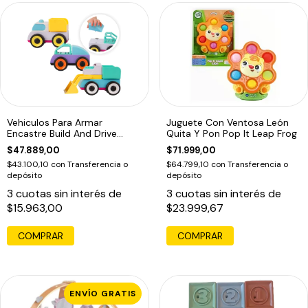
Vehiculos Para Armar
Juguete Con Ventosa León
Encastre Build And Drive
Quita Y Pon Pop It Leap Frog
Bebes Playgro
$47.889,00
$71.999,00
$43.100,10
con
Transferencia o
$64.799,10
con
Transferencia o
depósito
depósito
3
cuotas sin interés de
3
cuotas sin interés de
$15.963,00
$23.999,67
ENVÍO GRATIS