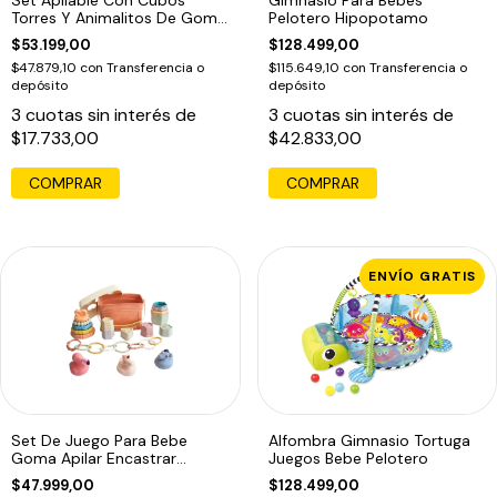
Torres Y Animalitos De Goma
Pelotero Hipopotamo
Color Pastel
$53.199,00
$128.499,00
$47.879,10
con
Transferencia o
$115.649,10
con
Transferencia o
depósito
depósito
3
cuotas sin interés de
3
cuotas sin interés de
$17.733,00
$42.833,00
ENVÍO GRATIS
Set De Juego Para Bebe
Alfombra Gimnasio Tortuga
Goma Apilar Encastrar
Juegos Bebe Pelotero
Bañera Ensarte
$47.999,00
$128.499,00