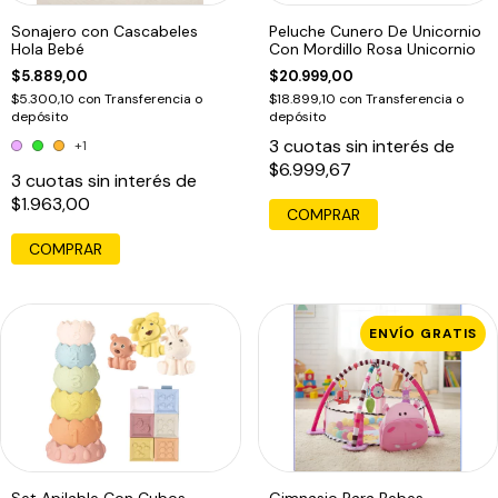
Sonajero con Cascabeles
Peluche Cunero De Unicornio
Hola Bebé
Con Mordillo Rosa Unicornio
$5.889,00
$20.999,00
$5.300,10
con
Transferencia o
$18.899,10
con
Transferencia o
depósito
depósito
3
cuotas sin interés de
+1
$6.999,67
3
cuotas sin interés de
$1.963,00
COMPRAR
ENVÍO GRATIS
Set Apilable Con Cubos
Gimnasio Para Bebes