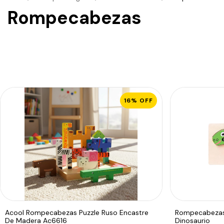
Rompecabezas
16
%
OFF
Acool Rompecabezas Puzzle Ruso Encastre
Rompecabezas
De Madera Ac6616
Dinosaurio