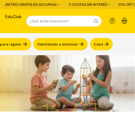
 -
3 CUOTAS SIN INTERÉS -
10% OFF CON TRANSFERENCIA - ENVÍO GRAT
EduClub
0
 para regalar
Habilidades a estimular
Edad