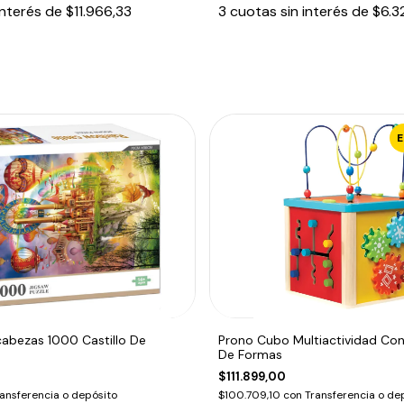
interés de
$11.966,33
3
cuotas sin interés de
$6.3
abezas 1000 Castillo De
Prono Cubo Multiactividad Con
De Formas
$111.899,00
ansferencia o depósito
$100.709,10
con
Transferencia o de