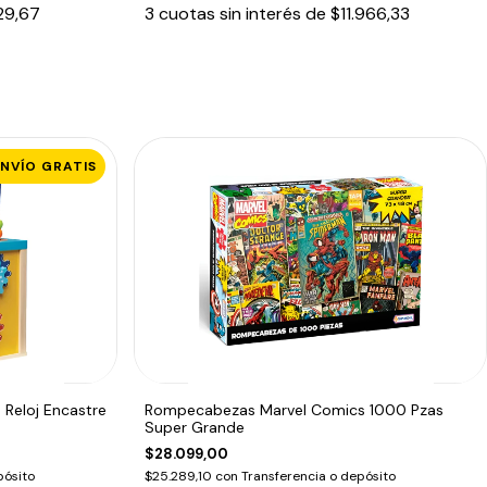
29,67
3
cuotas sin interés de
$11.966,33
ENVÍO GRATIS
 Reloj Encastre
Rompecabezas Marvel Comics 1000 Pzas
Super Grande
$28.099,00
pósito
$25.289,10
con
Transferencia o depósito