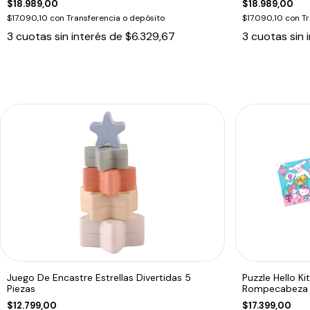
$18.989,00
$18.989,00
$17.090,10
con
Transferencia o depósito
$17.090,10
con
Tr
3
cuotas sin interés de
$6.329,67
3
cuotas sin 
Juego De Encastre Estrellas Divertidas 5
Puzzle Hello K
Piezas
Rompecabeza
$12.799,00
$17.399,00