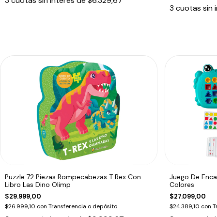
3
cuotas sin interés de
$6.329,67
3
cuotas sin 
Puzzle 72 Piezas Rompecabezas T Rex Con
Juego De Enca
Libro Las Dino Olimp
Colores
$29.999,00
$27.099,00
$26.999,10
con
Transferencia o depósito
$24.389,10
con
T