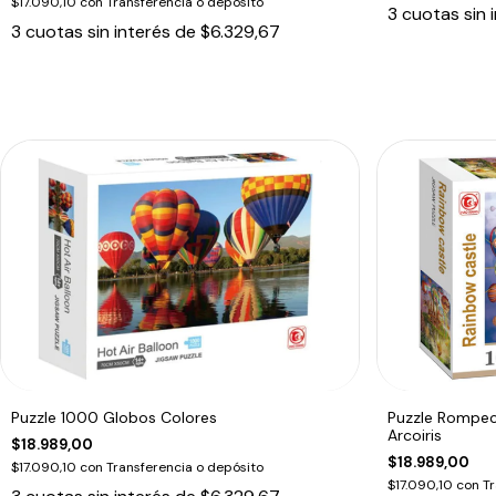
$17.090,10
con
Transferencia o depósito
3
cuotas sin 
3
cuotas sin interés de
$6.329,67
Puzzle 1000 Globos Colores
Puzzle Rompec
Arcoiris
$18.989,00
$18.989,00
$17.090,10
con
Transferencia o depósito
$17.090,10
con
Tr