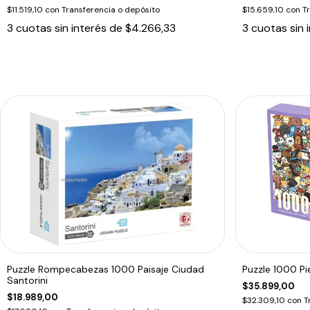
$11.519,10
con
Transferencia o depósito
$15.659,10
con
T
3
cuotas sin interés de
$4.266,33
3
cuotas sin 
Puzzle Rompecabezas 1000 Paisaje Ciudad
Puzzle 1000 Pi
Santorini
$35.899,00
$18.989,00
$32.309,10
con
T