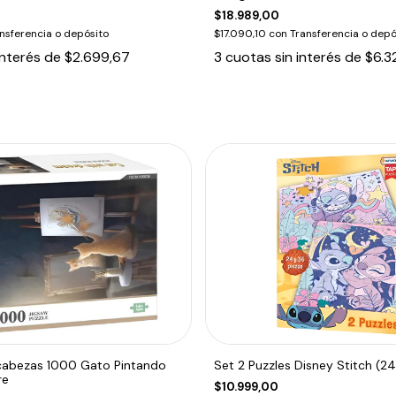
$18.989,00
nsferencia o depósito
$17.090,10
con
Transferencia o depó
interés de
$2.699,67
3
cuotas sin interés de
$6.3
abezas 1000 Gato Pintando
Set 2 Puzzles Disney Stitch (24
re
$10.999,00