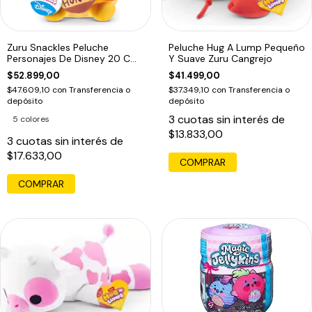
Zuru Snackles Peluche
Peluche Hug A Lump Pequeño
Personajes De Disney 20 Cm
Y Suave Zuru Cangrejo
Winnie The Poo
$52.899,00
$41.499,00
$47.609,10
con
Transferencia o
$37.349,10
con
Transferencia o
depósito
depósito
3
cuotas sin interés de
5 colores
$13.833,00
3
cuotas sin interés de
$17.633,00
COMPRAR