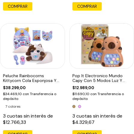
COMPRAR
Peluche Rainbocorns
Pop It Electronico Mundo
Kittycorn Cola Esponjosa Y
Capy Con 5 Modos Luz Y
10 Sorpresas
Sonido Marron1
$38.299,00
$12.989,00
$34.469,10
con
Transferencia o
$11.690,10
con
Transferencia o
depósito
depósito
7 colores
3
cuotas sin interés de
3
cuotas sin interés de
$12.766,33
$4.329,67