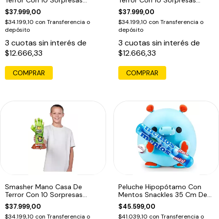
Terror Con 10 Sorpresas
Terror Con 10 Sorpresas
Tiburón
Lobo
$37.999,00
$37.999,00
$34.199,10
con
Transferencia o
$34.199,10
con
Transferencia o
depósito
depósito
3
cuotas sin interés de
3
cuotas sin interés de
$12.666,33
$12.666,33
Smasher Mano Casa De
Peluche Hipopótamo Con
Terror Con 10 Sorpresas
Mentos Snackles 35 Cm De
Zombie
Zuru Celeste Mentos
$37.999,00
$45.599,00
$34.199,10
con
Transferencia o
$41.039,10
con
Transferencia o