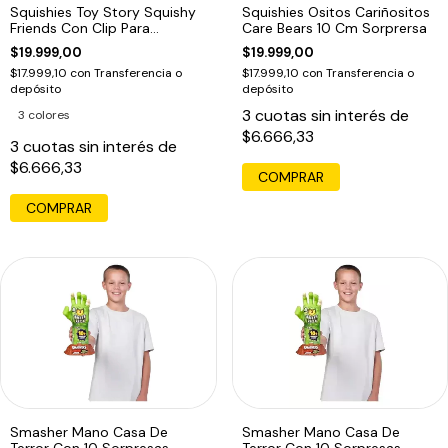
Squishies Toy Story Squishy
Squishies Ositos Cariñositos
Friends Con Clip Para
Care Bears 10 Cm Sorprersa
Enganchar Woody
$19.999,00
$19.999,00
$17.999,10
con
Transferencia o
$17.999,10
con
Transferencia o
depósito
depósito
3
cuotas sin interés de
3 colores
$6.666,33
3
cuotas sin interés de
$6.666,33
COMPRAR
Smasher Mano Casa De
Smasher Mano Casa De