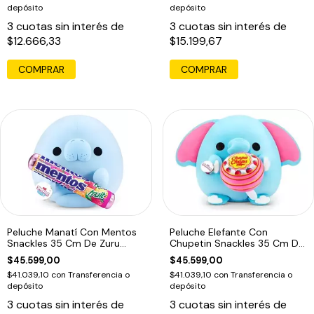
depósito
depósito
3
cuotas sin interés de
3
cuotas sin interés de
$12.666,33
$15.199,67
Peluche Manatí Con Mentos
Peluche Elefante Con
Snackles 35 Cm De Zuru
Chupetin Snackles 35 Cm De
Celeste Mentos
Zuru Azul Marino Chupachups
$45.599,00
$45.599,00
$41.039,10
con
Transferencia o
$41.039,10
con
Transferencia o
depósito
depósito
3
cuotas sin interés de
3
cuotas sin interés de