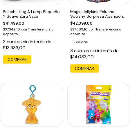
Peluche Hug A Lump Pequeño
Magic Jellykins Peluche
Y Suave Zuru Vaca
Squishy Sorpresa Aparición
Mágica Tapa Violeta
$41.499,00
$42.099,00
$37.349,10
con
Transferencia o
$37.889,10
con
Transferencia o
depósito
depósito
3
cuotas sin interés de
4 colores
$13.833,00
3
cuotas sin interés de
$14.033,00
COMPRAR