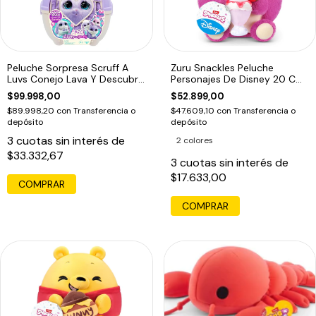
Peluche Sorpresa Scruff A
Zuru Snackles Peluche
Luvs Conejo Lava Y Descubre
Personajes De Disney 20 Cm
Violeta
Lotso
$99.998,00
$52.899,00
$89.998,20
con
Transferencia o
$47.609,10
con
Transferencia o
depósito
depósito
3
cuotas sin interés de
2 colores
$33.332,67
3
cuotas sin interés de
$17.633,00
COMPRAR