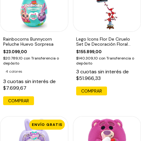
Rainbocorns Bunnycorn
Lego Icons Flor De Ciruelo
Peluche Huevo Sorpresa
Set De Decoración Floral
10369
$23.099,00
$155.899,00
$20.789,10
con
Transferencia o
$140.309,10
con
Transferencia o
depósito
depósito
3
cuotas sin interés de
4 colores
$51.966,33
3
cuotas sin interés de
$7.699,67
COMPRAR
COMPRAR
ENVÍO GRATIS