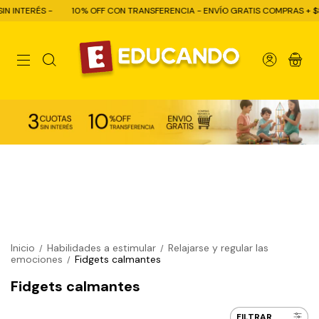
RÉS -
10% OFF CON TRANSFERENCIA - ENVÍO GRATIS COMPRAS + $80.000 E
0
Inicio
Habilidades a estimular
Relajarse y regular las
/
/
emociones
Fidgets calmantes
/
Fidgets calmantes
FILTRAR