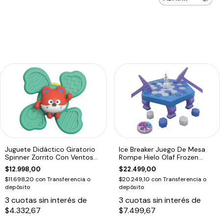
Juguete Didáctico Giratorio
Ice Breaker Juego De Mesa
Spinner Zorrito Con Ventosa
Rompe Hielo Olaf Frozen
Bebe
Disney
$12.998,00
$22.499,00
$11.698,20
con
Transferencia o
$20.249,10
con
Transferencia o
depósito
depósito
3
cuotas sin interés de
3
cuotas sin interés de
$4.332,67
$7.499,67