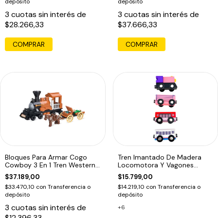
depósito
depósito
3
cuotas sin interés de
3
cuotas sin interés de
$28.266,33
$37.666,33
COMPRAR
Bloques Para Armar Cogo
Tren Imantado De Madera
Cowboy 3 En 1 Tren Western
Locomotora Y Vagones
Carreta
Compatible Vias
$37.189,00
$15.799,00
$33.470,10
con
Transferencia o
$14.219,10
con
Transferencia o
depósito
depósito
3
cuotas sin interés de
+6
$12.396,33