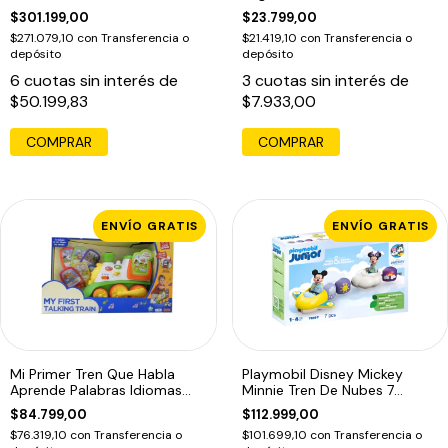
Montessori
Madera Imantado
$301.199,00
$23.799,00
$271.079,10
con
Transferencia o
$21.419,10
con
Transferencia o
depósito
depósito
6
cuotas sin interés de
3
cuotas sin interés de
$50.199,83
$7.933,00
COMPRAR
ENVÍO GRATIS
ENVÍO GRATIS
Mi Primer Tren Que Habla
Playmobil Disney Mickey
Aprende Palabras Idiomas
Minnie Tren De Nubes 7
Bilingüe
Piezas 71697
$84.799,00
$112.999,00
$76.319,10
con
Transferencia o
$101.699,10
con
Transferencia o