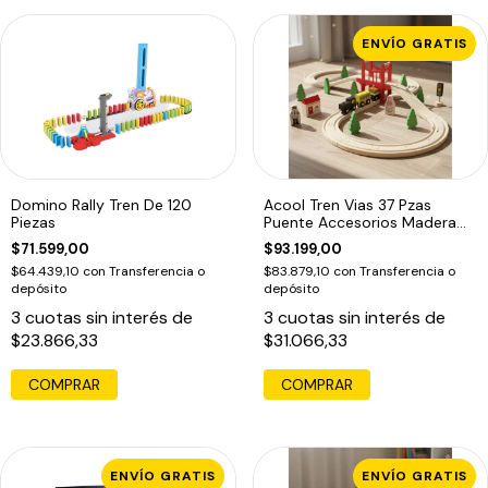
ENVÍO GRATIS
Domino Rally Tren De 120
Acool Tren Vias 37 Pzas
Piezas
Puente Accesorios Madera
Ac7504
$71.599,00
$93.199,00
$64.439,10
con
Transferencia o
$83.879,10
con
Transferencia o
depósito
depósito
3
cuotas sin interés de
3
cuotas sin interés de
$23.866,33
$31.066,33
COMPRAR
ENVÍO GRATIS
ENVÍO GRATIS