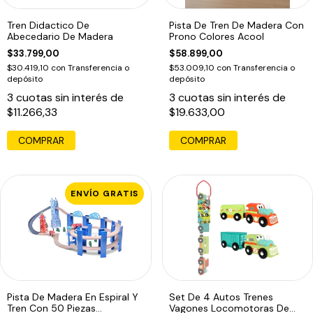
Tren Didactico De
Pista De Tren De Madera Con
Abecedario De Madera
Prono Colores Acool
$33.799,00
$58.899,00
$30.419,10
con
Transferencia o
$53.009,10
con
Transferencia o
depósito
depósito
3
cuotas sin interés de
3
cuotas sin interés de
$11.266,33
$19.633,00
COMPRAR
COMPRAR
ENVÍO GRATIS
Pista De Madera En Espiral Y
Set De 4 Autos Trenes
Tren Con 50 Piezas
Vagones Locomotoras De