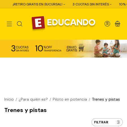
ETIRO GRATIS EN SUCURSAL! -
3 CUOTAS SIN INTERÉS -
10% OFF CON T
0
Inicio
¿Para quién es?
Piloto en potencia
Trenes y pistas
/
/
/
Trenes y pistas
FILTRAR