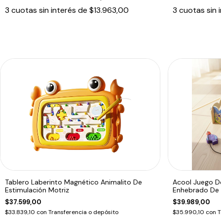
3
cuotas sin interés de
$13.963,00
3
cuotas sin 
Tablero Laberinto Magnético Animalito De
Acool Juego D
Estimulación Motriz
Enhebrado De
$37.599,00
$39.989,00
$33.839,10
con
Transferencia o depósito
$35.990,10
con
T