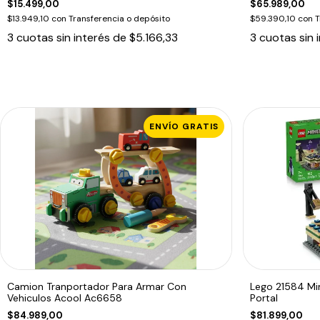
$15.499,00
$65.989,00
$13.949,10
con
Transferencia o depósito
$59.390,10
con
T
3
cuotas sin interés de
$5.166,33
3
cuotas sin 
ENVÍO GRATIS
Camion Tranportador Para Armar Con
Lego 21584 Min
Vehiculos Acool Ac6658
Portal
$84.989,00
$81.899,00