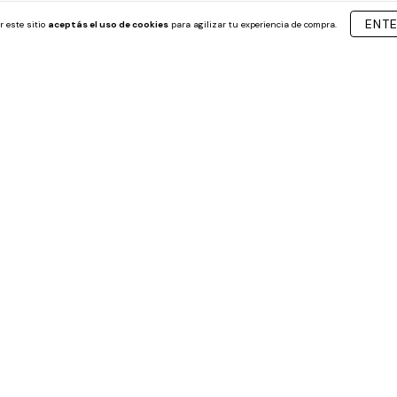
interés de
$13.329,67
3
cuotas sin interés de
$11.
ENT
r este sitio
aceptás el uso de cookies
para agilizar tu experiencia de compra.
ccion Avion Fokker De Metal
Juego Construccion Conector
Antex 60 Piezas
$55.099,00
ransferencia o depósito
$49.589,10
con
Transferencia o dep