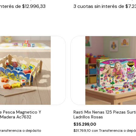
interés de
$12.996,33
3
cuotas sin interés de
$7.2
e Pesca Magnetico Y
Rasti Mix Nenas 125 Piezas Sur
 Madera Ac7632
Ladrillos Rosas
$35.299,00
ransferencia o depósito
$31.769,10
con
Transferencia o depó