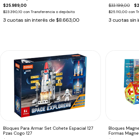
$25.989,00
$33.199,00
$2
$23.390,10
con
Transferencia o depósito
$25.110,00
con
T
3
cuotas sin interés de
$8.663,00
3
cuotas sin 
Bloques Para Armar Set Cohete Espacial 127
Bloques Magne
Pzas Cogo 127
Formas Magneti