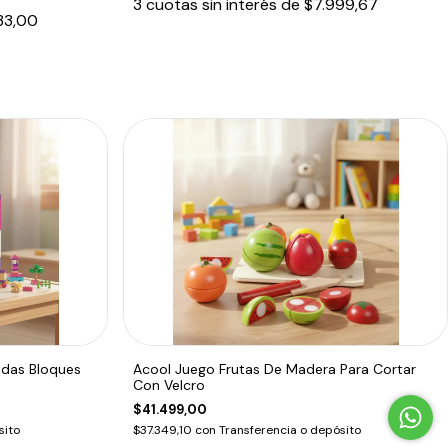
3
cuotas sin interés de
$7.999,67
33,00
tidas Bloques
Acool Juego Frutas De Madera Para Cortar
Con Velcro
$41.499,00
sito
$37.349,10
con
Transferencia o depósito