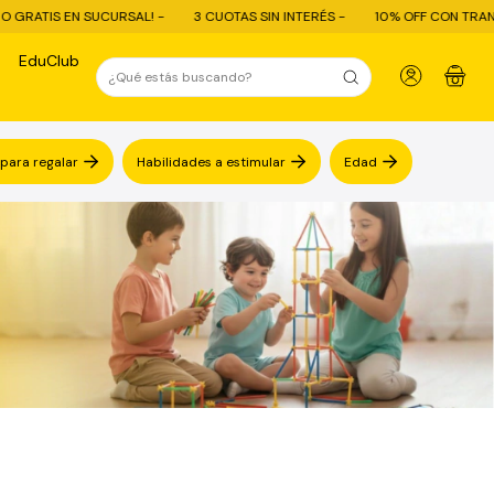
SAL! -
3 CUOTAS SIN INTERÉS -
10% OFF CON TRANSFERENCIA - ENVÍO
EduClub
0
 para regalar
Habilidades a estimular
Edad