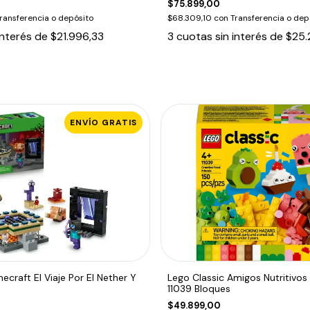
$75.899,00
ransferencia o depósito
$68.309,10
con
Transferencia o dep
interés de
$21.996,33
3
cuotas sin interés de
$25.
ENVÍO GRATIS
ecraft El Viaje Por El Nether Y
Lego Classic Amigos Nutritivos
11039 Bloques
$49.899,00