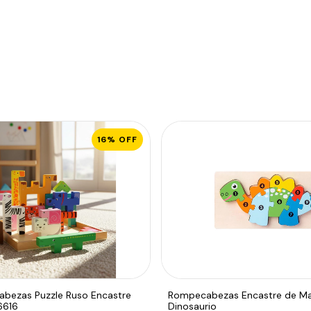
16
%
OFF
bezas Puzzle Ruso Encastre
Rompecabezas Encastre de M
6616
Dinosaurio