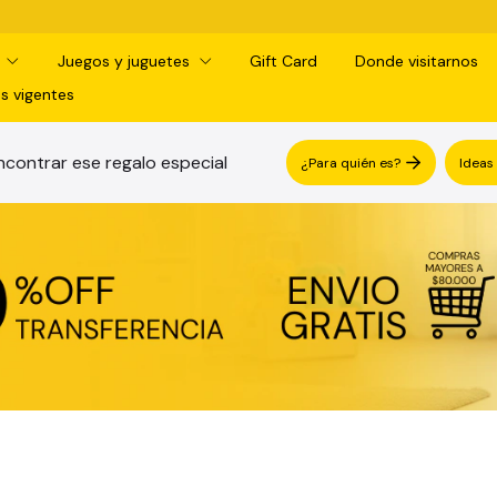
¡RET
d
Juegos y juguetes
Gift Card
Donde visitarnos
s vigentes
contrar ese regalo especial
¿Para quién es?
Ideas