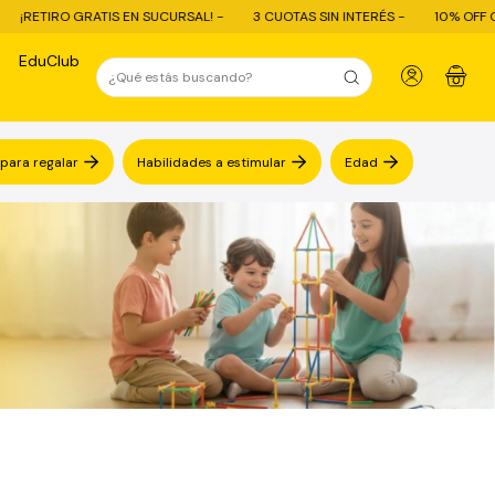
IRO GRATIS EN SUCURSAL! -
3 CUOTAS SIN INTERÉS -
10% OFF CON TRA
EduClub
0
 para regalar
Habilidades a estimular
Edad