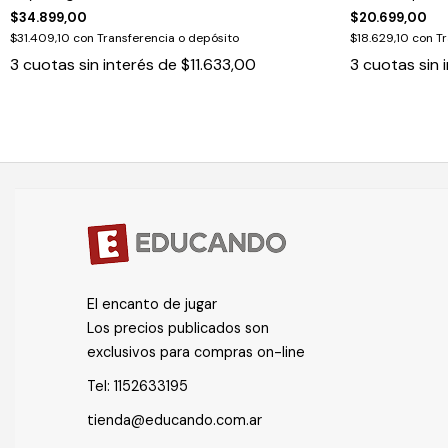
$34.899,00
$20.699,00
$31.409,10
con
Transferencia o depósito
$18.629,10
con
Tr
3
cuotas sin interés de
$11.633,00
3
cuotas sin 
El encanto de jugar
Los precios publicados son
exclusivos para compras on-line
Tel:
1152633195
tienda@educando.com.ar