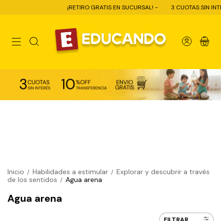
¡RETIRO GRATIS EN SUCURSAL! -
3 CUOTAS SIN INTERÉS -
1
0
Inicio
Habilidades a estimular
Explorar y descubrir a través
/
/
de los sentidos
Agua arena
/
Agua arena
FILTRAR