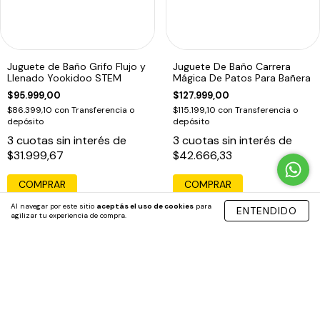
Juguete de Baño Grifo Flujo y
Juguete De Baño Carrera
Llenado Yookidoo STEM
Mágica De Patos Para Bañera
$95.999,00
$127.999,00
$86.399,10
con
Transferencia o
$115.199,10
con
Transferencia o
depósito
depósito
3
cuotas sin interés de
3
cuotas sin interés de
$31.999,67
$42.666,33
COMPRAR
Al navegar por este sitio
aceptás el uso de cookies
para
ENTENDIDO
agilizar tu experiencia de compra.
ENVÍO GRATIS