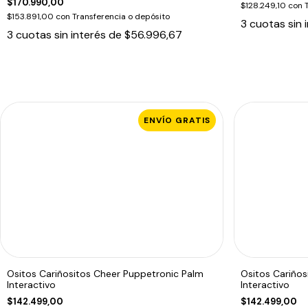
$170.990,00
$128.249,10
con
$153.891,00
con
Transferencia o depósito
3
cuotas sin 
3
cuotas sin interés de
$56.996,67
ENVÍO GRATIS
Ositos Cariñositos Cheer Puppetronic Palm
Ositos Cariño
Interactivo
Interactivo
$142.499,00
$142.499,00