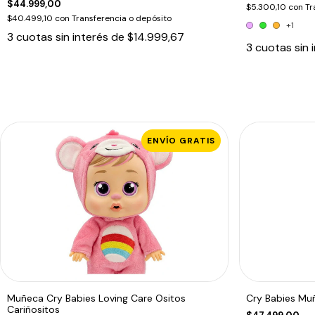
$44.999,00
$5.300,10
con
Tr
$40.499,10
con
Transferencia o depósito
+1
3
cuotas sin interés de
$14.999,67
3
cuotas sin 
ENVÍO GRATIS
Muñeca Cry Babies Loving Care Ositos
Cry Babies Mu
Cariñositos