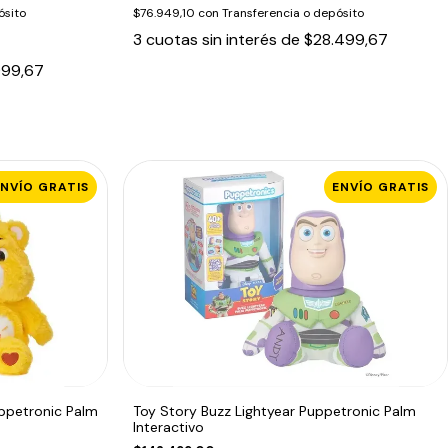
ósito
$76.949,10
con
Transferencia o depósito
3
cuotas sin interés de
$28.499,67
999,67
ENVÍO GRATIS
ENVÍO GRATIS
uppetronic Palm
Toy Story Buzz Lightyear Puppetronic Palm
Interactivo