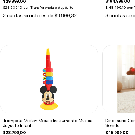
$29.899,00
$164.999,00
$26.909,10
con
Transferencia o depósito
$148.499,10
con
3
cuotas sin interés de
$9.966,33
3
cuotas sin 
Trompeta Mickey Mouse Instrumento Musical
Dinosaurio Co
Juguete Infantil
Sonido
$28.799,00
$45.989,00