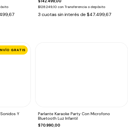
$142.499,00
ósito
$128.249,10
con
Transferencia o depósito
499,67
3
cuotas sin interés de
$47.499,67
ENVÍO GRATIS
 Sonidos Y
Parlante Karaoke Party Con Microfono
Bluetooth Luz Infantil
$70.990,00