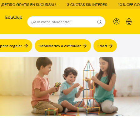
 -
3 CUOTAS SIN INTERÉS -
10% OFF CON TRANSFERENCIA - ENVÍO GRAT
EduClub
0
 para regalar
Habilidades a estimular
Edad