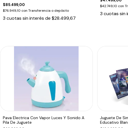
$47.499,00
$85.499,00
$42.749,10
con
T
$76.949,10
con
Transferencia o depósito
3
cuotas sin 
3
cuotas sin interés de
$28.499,67
Pava Electrica Con Vapor Luces Y Sonido A
Juguete De Si
Pila De Juguete
Educativo Bla