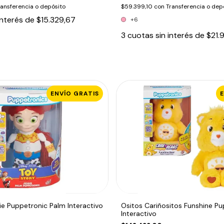
ransferencia o depósito
$59.399,10
con
Transferencia o dep
interés de
$15.329,67
+6
3
cuotas sin interés de
$21.
ENVÍO GRATIS
ie Puppetronic Palm Interactivo
Ositos Cariñositos Funshine P
Interactivo