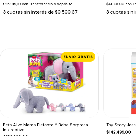
$25.919,10
con
Transferencia o depósito
$41.390,10
con
T
3
cuotas sin interés de
$9.599,67
3
cuotas sin 
ENVÍO GRATIS
Pets Alive Mama Elefante Y Bebe Sorpresa
Toy Story Jess
Interactivo
$142.499,00