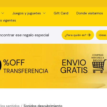
¡RETIRO GRATIS EN SUCURSAL!
d
Juegos y juguetes
Gift Card
Donde visitarnos
s vigentes
contrar ese regalo especial
¿Para quién es?
Ideas
 los sentidos
Sonidos descubrimiento
/