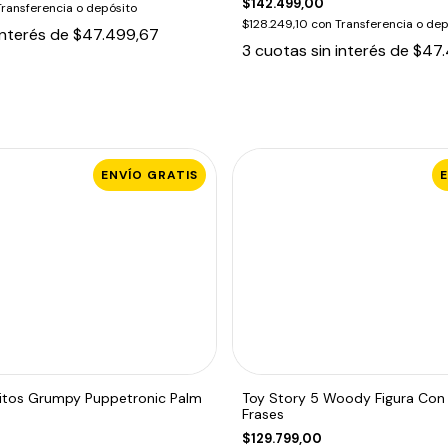
$142.499,00
Transferencia o depósito
$128.249,10
con
Transferencia o dep
interés de
$47.499,67
3
cuotas sin interés de
$47.
ENVÍO GRATIS
sitos Grumpy Puppetronic Palm
Toy Story 5 Woody Figura Con
Frases
$129.799,00