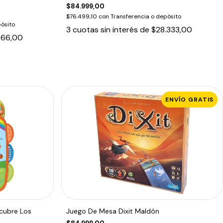
$84.999,00
$76.499,10
con
Transferencia o depósito
ósito
3
cuotas sin interés de
$28.333,00
666,00
ENVÍO GRATIS
scubre Los
Juego De Mesa Dixit Maldón