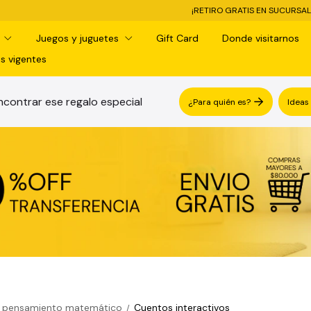
¡RETIRO GRATIS EN SUCURSAL! -
3 CUOTA
d
Juegos y juguetes
Gift Card
Donde visitarnos
s vigentes
contrar ese regalo especial
¿Para quién es?
Ideas
y el pensamiento matemático
Cuentos interactivos
/