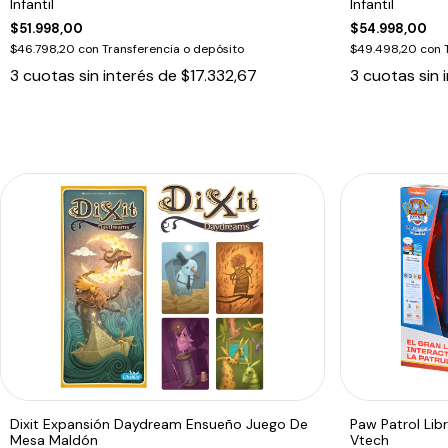
Infantil
Infantil
$51.998,00
$54.998,00
$46.798,20
con
Transferencia o depósito
$49.498,20
con
3
cuotas sin interés de
$17.332,67
3
cuotas sin 
Dixit Expansión Daydream Ensueño Juego De
Paw Patrol Libr
Mesa Maldón
Vtech