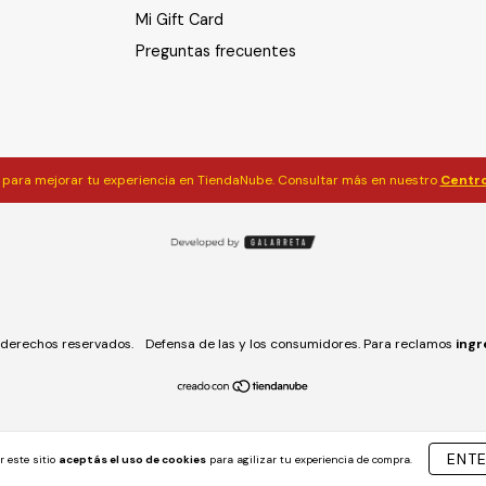
Mi Gift Card
Preguntas frecuentes
para mejorar tu experiencia en TiendaNube. Consultar más en nuestro
Centro
derechos reservados.
Defensa de las y los consumidores. Para reclamos
ingr
ENT
r este sitio
aceptás el uso de cookies
para agilizar tu experiencia de compra.