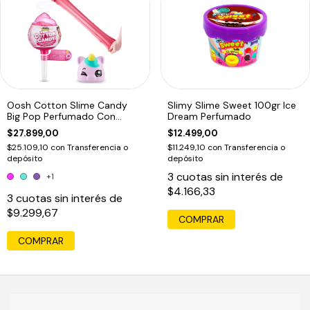
Oosh Cotton Slime Candy
Slimy Slime Sweet 100gr Ice
Big Pop Perfumado Con
Dream Perfumado
Squishy1
$27.899,00
$12.499,00
$25.109,10
con
Transferencia o
$11.249,10
con
Transferencia o
depósito
depósito
3
cuotas sin interés de
+1
$4.166,33
3
cuotas sin interés de
$9.299,67
COMPRAR
COMPRAR