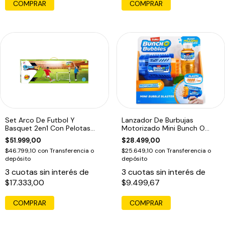
COMPRAR
Set Arco De Futbol Y
Lanzador De Burbujas
Basquet 2en1 Con Pelotas
Motorizado Mini Bunch O
Inflador
Bubbles Azul Marino
$51.999,00
$28.499,00
$46.799,10
con
Transferencia o
$25.649,10
con
Transferencia o
depósito
depósito
3
cuotas sin interés de
3
cuotas sin interés de
$17.333,00
$9.499,67
COMPRAR