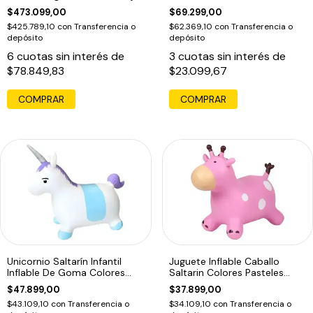
Rojo
La Sirenita
$473.099,00
$69.299,00
$425.789,10
con
Transferencia o
$62.369,10
con
Transferencia o
depósito
depósito
6
cuotas sin interés de
3
cuotas sin interés de
$78.849,83
$23.099,67
Unicornio Saltarín Infantil
Juguete Inflable Caballo
Inflable De Goma Colores
Saltarin Colores Pasteles
Violeta
Rosa
$47.899,00
$37.899,00
$43.109,10
con
Transferencia o
$34.109,10
con
Transferencia o