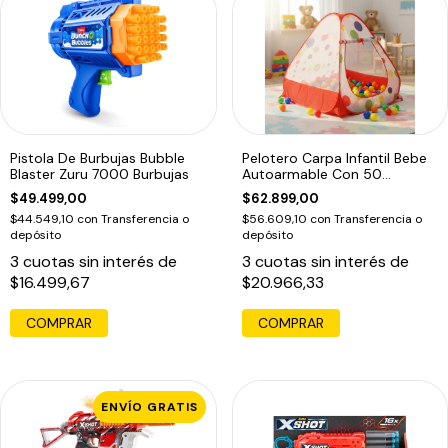
Pistola De Burbujas Bubble
Pelotero Carpa Infantil Bebe
Blaster Zuru 7000 Burbujas
Autoarmable Con 50
Pelotitas
$49.499,00
$62.899,00
$44.549,10
con
Transferencia o
$56.609,10
con
Transferencia o
depósito
depósito
3
cuotas sin interés de
3
cuotas sin interés de
$16.499,67
$20.966,33
COMPRAR
ENVÍO GRATIS