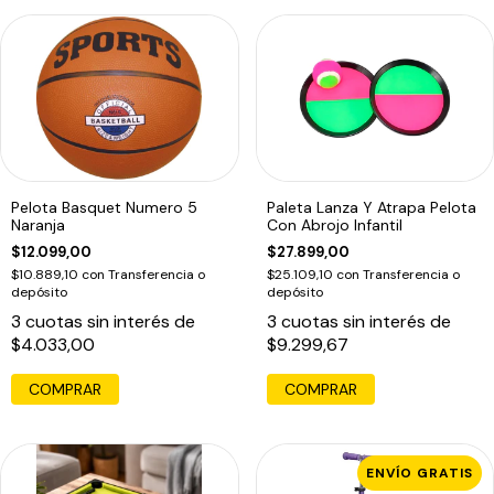
Pelota Basquet Numero 5
Paleta Lanza Y Atrapa Pelota
Naranja
Con Abrojo Infantil
$12.099,00
$27.899,00
$10.889,10
con
Transferencia o
$25.109,10
con
Transferencia o
depósito
depósito
3
cuotas sin interés de
3
cuotas sin interés de
$4.033,00
$9.299,67
COMPRAR
COMPRAR
ENVÍO GRATIS