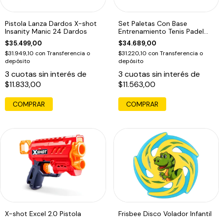
Pistola Lanza Dardos X-shot
Set Paletas Con Base
Insanity Manic 24 Dardos
Entrenamiento Tenis Padel
Con Pelota
$35.499,00
$34.689,00
$31.949,10
con
Transferencia o
$31.220,10
con
Transferencia o
depósito
depósito
3
cuotas sin interés de
3
cuotas sin interés de
$11.833,00
$11.563,00
COMPRAR
COMPRAR
X-shot Excel 2.0 Pistola
Frisbee Disco Volador Infantil