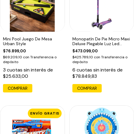
Mini Pool Juego De Mesa
Monopatín De Pie Micro Maxi
Urban Style
Deluxe Plegable Luz Led
Morado Morado
$76.899,00
$473.099,00
$69.209,10
con
Transferencia o
$425.789,10
con
Transferencia o
depósito
depósito
3
cuotas sin interés de
6
cuotas sin interés de
$25.633,00
$78.849,83
ENVÍO GRATIS