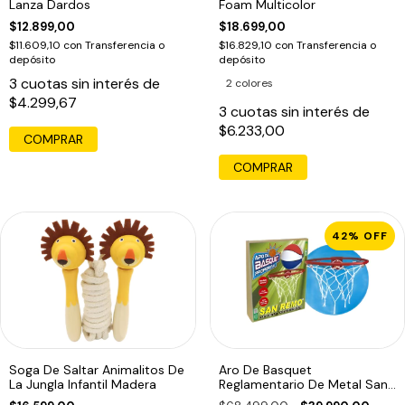
Lanza Dardos
Foam Multicolor
$12.899,00
$18.699,00
$11.609,10
con
Transferencia o
$16.829,10
con
Transferencia o
depósito
depósito
3
cuotas sin interés de
2 colores
$4.299,67
3
cuotas sin interés de
$6.233,00
COMPRAR
COMPRAR
42
%
OFF
Soga De Saltar Animalitos De
Aro De Basquet
La Jungla Infantil Madera
Reglamentario De Metal San
Remo