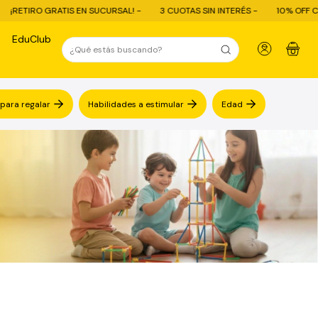
AL! -
3 CUOTAS SIN INTERÉS -
10% OFF CON TRANSFERENCIA - ENVÍO G
EduClub
0
 para regalar
Habilidades a estimular
Edad