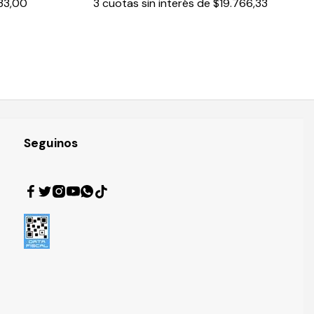
33,00
3
cuotas sin interés de
$19.766,33
Seguinos