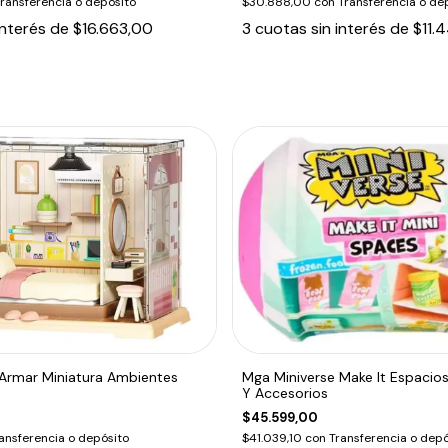
ransferencia o depósito
$30.888,00
con
Transferencia o de
interés de
$16.663,00
3
cuotas sin interés de
$11.
Armar Miniatura Ambientes
Mga Miniverse Make It Espacio
Y Accesorios
$45.599,00
ansferencia o depósito
$41.039,10
con
Transferencia o depó