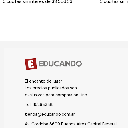
3
cuotas sin interés de
$8.566,33
3
cuotas sin 
El encanto de jugar
Los precios publicados son
exclusivos para compras on-line
Tel:
1152633195
tienda@educando.com.ar
Av. Cordoba 3609 Buenos Aires Capital Federal