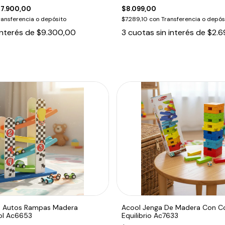
7.900,00
$8.099,00
ransferencia o depósito
$7.289,10
con
Transferencia o depós
interés de
$9.300,00
3
cuotas sin interés de
$2.6
 4 Autos Rampas Madera
Acool Jenga De Madera Con Co
ol Ac6653
Equilibrio Ac7633