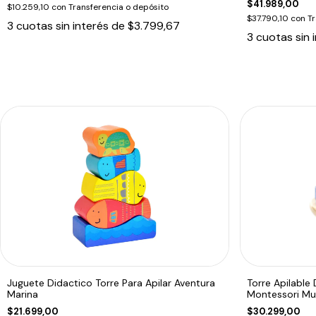
$41.989,00
$10.259,10
con
Transferencia o depósito
$37.790,10
con
Tr
3
cuotas sin interés de
$3.799,67
3
cuotas sin 
Juguete Didactico Torre Para Apilar Aventura
Torre Apilable
Marina
Montessori Mul
$21.699,00
$30.299,00