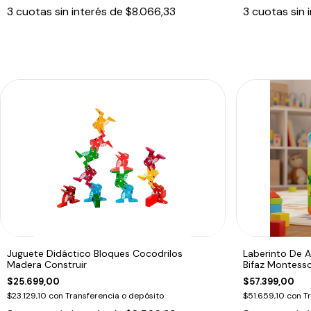
3
cuotas sin interés de
$8.066,33
3
cuotas sin 
Juguete Didáctico Bloques Cocodrilos
Laberinto De 
Madera Construir
Bifaz Montesso
$25.699,00
$57.399,00
$23.129,10
con
Transferencia o depósito
$51.659,10
con
T