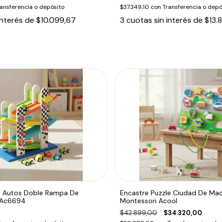
ansferencia o depósito
$37.349,10
con
Transferencia o depó
interés de
$10.099,67
3
cuotas sin interés de
$13.
 4 Autos Doble Rampa De
Encastre Puzzle Ciudad De Ma
 Ac6694
Montessori Acool
$42.899,00
$34.320,00