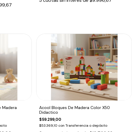
3
cuotas sin interés de
$9.996,67
199,67
e Madera
Acool Bloques De Madera Color X50
Didactico
$59.299,00
sito
$53.369,10
con
Transferencia o depósito