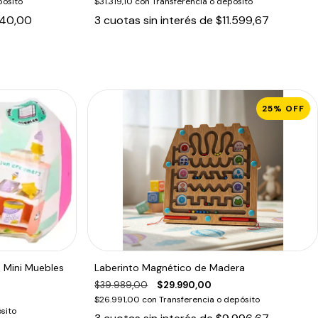
pósito
$31.319,10
con
Transferencia o depósito
440,00
3
cuotas sin interés de
$11.599,67
25
%
OFF
s Mini Muebles
Laberinto Magnético de Madera
$39.989,00
$29.990,00
$26.991,00
con
Transferencia o depósito
sito