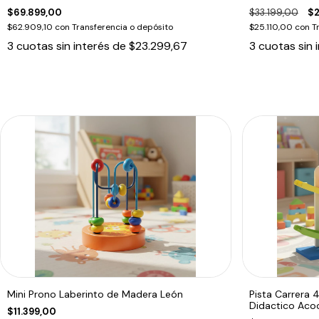
$69.899,00
$33.199,00
$2
$62.909,10
con
Transferencia o depósito
$25.110,00
con
T
3
cuotas sin interés de
$23.299,67
3
cuotas sin 
Mini Prono Laberinto de Madera León
Pista Carrera
Didactico Aco
$11.399,00