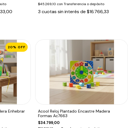
sito
$45.269,10
con
Transferencia o depósito
833,00
3
cuotas sin interés de
$16.766,33
20
%
OFF
dera Enhebrar
Acool Reloj Plantado Encastre Madera
Formas Ac7663
$34.799,00