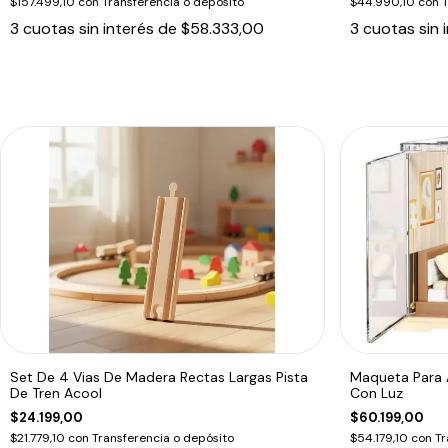
$157.499,10
con
Transferencia o depósito
$44.990,10
con
T
3
cuotas sin interés de
$58.333,00
3
cuotas sin 
Set De 4 Vias De Madera Rectas Largas Pista
Maqueta Para 
De Tren Acool
Con Luz
$24.199,00
$60.199,00
$21.779,10
con
Transferencia o depósito
$54.179,10
con
Tr