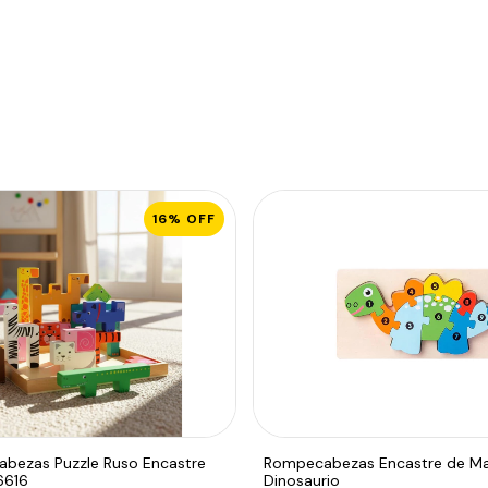
16
%
OFF
bezas Puzzle Ruso Encastre
Rompecabezas Encastre de M
6616
Dinosaurio