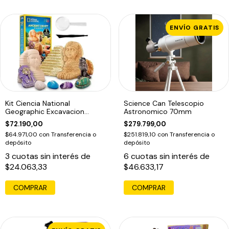
ENVÍO GRATIS
Kit Ciencia National
Science Can Telescopio
Geographic Excavacion
Astronomico 70mm
Antiguo Egipto
$72.190,00
$279.799,00
$64.971,00
con
Transferencia o
$251.819,10
con
Transferencia o
depósito
depósito
3
cuotas sin interés de
6
cuotas sin interés de
$24.063,33
$46.633,17
COMPRAR