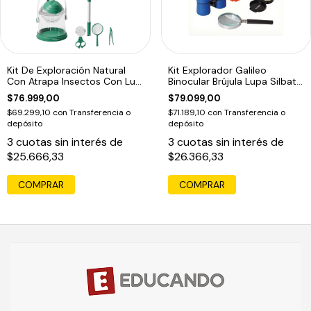
Kit De Exploración Natural
Kit Explorador Galileo
Con Atrapa Insectos Con Luz
Binocular Brújula Lupa Silbato
Led
Edu
$76.999,00
$79.099,00
$69.299,10
con
Transferencia o
$71.189,10
con
Transferencia o
depósito
depósito
3
cuotas sin interés de
3
cuotas sin interés de
$25.666,33
$26.366,33
COMPRAR