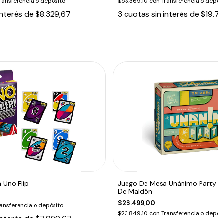
ransferencia o depósito
$53.369,10
con
Transferencia o dep
interés de
$8.329,67
3
cuotas sin interés de
$19.
 Uno Flip
Juego De Mesa Unánimo Party 
De Maldón
$26.499,00
ansferencia o depósito
$23.849,10
con
Transferencia o dep