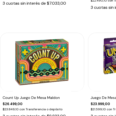
$22.490,10
con
T
3
cuotas sin interés de
$7.033,00
3
cuotas sin 
Count Up Juego De Mesa Maldon
Juego De Mesa
$26.499,00
$23.999,00
$23.849,10
con
Transferencia o depósito
$21.599,10
con
Tr