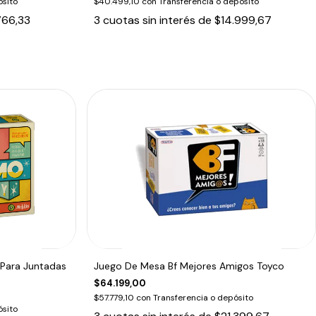
ósito
$40.499,10
con
Transferencia o depósito
766,33
3
cuotas sin interés de
$14.999,67
Para Juntadas
Juego De Mesa Bf Mejores Amigos Toyco
$64.199,00
$57.779,10
con
Transferencia o depósito
ósito