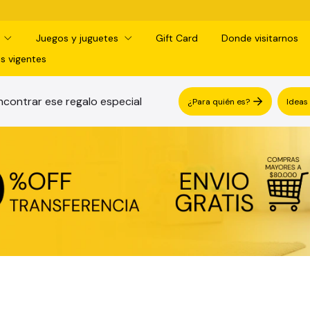
¡RETIRO GRATIS EN SUC
d
Juegos y juguetes
Gift Card
Donde visitarnos
s vigentes
contrar ese regalo especial
¿Para quién es?
Ideas