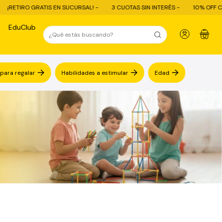
URSAL! -
3 CUOTAS SIN INTERÉS -
10% OFF CON TRANSFERENCIA - ENV
EduClub
0
 para regalar
Habilidades a estimular
Edad