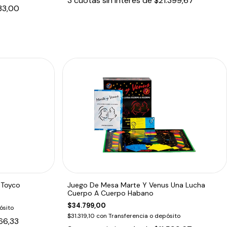
3
cuotas sin interés de
$21.399,67
33,00
 Toyco
Juego De Mesa Marte Y Venus Una Lucha
Cuerpo A Cuerpo Habano
$34.799,00
ósito
$31.319,10
con
Transferencia o depósito
366,33