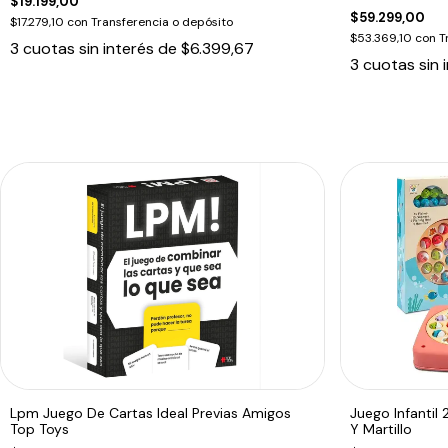
$19.199,00
$59.299,00
$17.279,10
con
Transferencia o depósito
$53.369,10
con
T
3
cuotas sin interés de
$6.399,67
3
cuotas sin 
Lpm Juego De Cartas Ideal Previas Amigos
Juego Infantil
Top Toys
Y Martillo