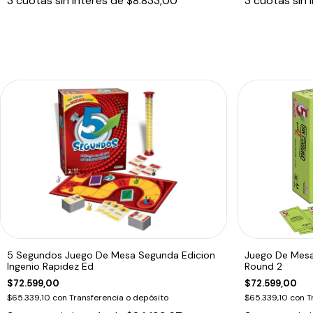
3
cuotas sin interés de
$8.833,00
3
cuotas sin 
5 Segundos Juego De Mesa Segunda Edicion
Juego De Mesa
Ingenio Rapidez Ed
Round 2
$72.599,00
$72.599,00
$65.339,10
con
Transferencia o depósito
$65.339,10
con
T