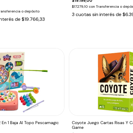
$19.199,00
$17.279,10
con
Transferencia o depós
ransferencia o depósito
3
cuotas sin interés de
$6.3
interés de
$19.766,33
 2 En 1 Baja Al Topo Pescamagic
Coyote Juego Cartas Risas Y C
Game