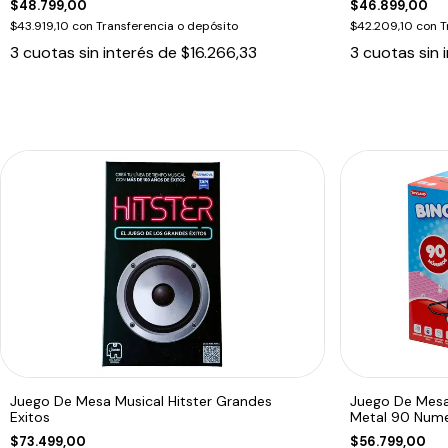
$48.799,00
$46.899,00
$43.919,10
con
Transferencia o depósito
$42.209,10
con
T
3
cuotas sin interés de
$16.266,33
3
cuotas sin 
Juego De Mesa Musical Hitster Grandes
Juego De Mesa 
Exitos
Metal 90 Num
$73.499,00
$56.799,00