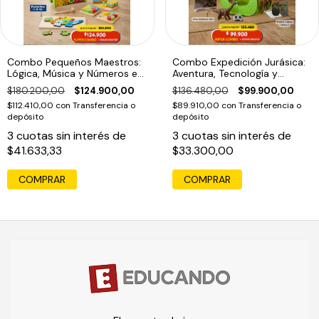
Combo Pequeños Maestros:
Combo Expedición Jurásica:
Lógica, Música y Números en
Aventura, Tecnología y
Madera (2 años+)
Comunicación (4 años+)
$180.200,00
$124.900,00
$136.480,00
$99.900,00
$112.410,00
con
Transferencia o
$89.910,00
con
Transferencia o
depósito
depósito
3
cuotas sin interés de
3
cuotas sin interés de
$41.633,33
$33.300,00