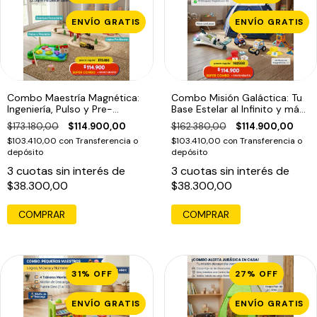
ENVÍO GRATIS
ENVÍO GRATIS
Combo Maestría Magnética:
Combo Misión Galáctica: Tu
Ingeniería, Pulso y Pre-
Base Estelar al Infinito y más
Escritura (4 años+)
allá (3 años+)
$173.180,00
$114.900,00
$162.380,00
$114.900,00
$103.410,00
con
Transferencia o
$103.410,00
con
Transferencia o
depósito
depósito
3
cuotas sin interés de
3
cuotas sin interés de
$38.300,00
$38.300,00
31
%
OFF
27
%
OFF
ENVÍO GRATIS
ENVÍO GRATIS