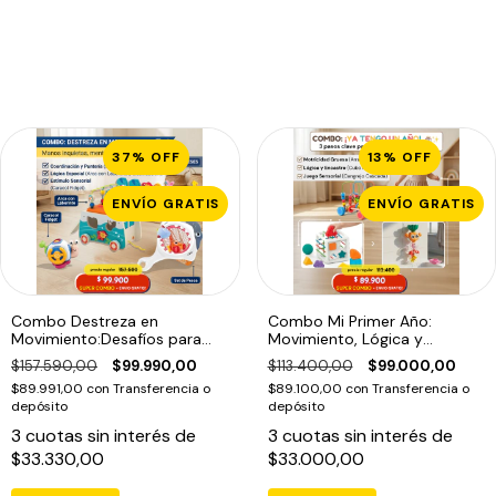
37
%
OFF
13
%
OFF
ENVÍO GRATIS
ENVÍO GRATIS
Combo Destreza en
Combo Mi Primer Año:
Movimiento:Desafíos para
Movimiento, Lógica y
Pequeños Curiosos (18
Diversión Acuática (12
$157.590,00
$99.990,00
$113.400,00
$99.000,00
meses+)
meses+)
$89.991,00
con
Transferencia o
$89.100,00
con
Transferencia o
depósito
depósito
3
cuotas sin interés de
3
cuotas sin interés de
$33.330,00
$33.000,00