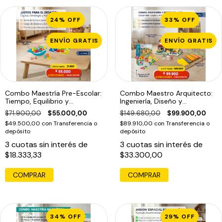
24
%
OFF
33
%
OFF
ENVÍO GRATIS
ENVÍO GRATIS
Combo Maestría Pre-Escolar:
Combo Maestro Arquitecto:
Tiempo, Equilibrio y
Ingeniería, Diseño y
Construcción (5 años+)
Construcción 3D (+6 años)
$71.900,00
$55.000,00
$149.680,00
$99.900,00
$49.500,00
con
Transferencia o
$89.910,00
con
Transferencia o
depósito
depósito
3
cuotas sin interés de
3
cuotas sin interés de
$18.333,33
$33.300,00
34
%
OFF
29
%
OFF