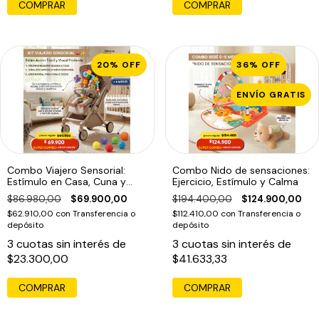
20
%
OFF
36
%
OFF
ENVÍO GRATIS
Combo Viajero Sensorial:
Combo Nido de sensaciones:
Estímulo en Casa, Cuna y
Ejercicio, Estímulo y Calma
Paseo
$86.980,00
$69.900,00
$194.400,00
$124.900,00
$62.910,00
con
Transferencia o
$112.410,00
con
Transferencia o
depósito
depósito
3
cuotas sin interés de
3
cuotas sin interés de
$23.300,00
$41.633,33