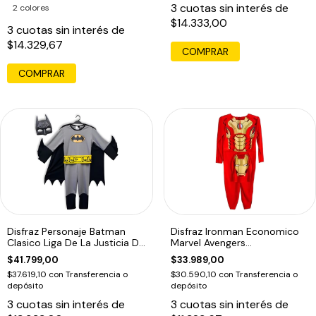
3
cuotas sin interés de
2 colores
$14.333,00
3
cuotas sin interés de
$14.329,67
COMPRAR
Disfraz Personaje Batman
Disfraz Ironman Economico
Clasico Liga De La Justicia Dc
Marvel Avengers
1666
Dramatizacion Edu
$41.799,00
$33.989,00
$37.619,10
con
Transferencia o
$30.590,10
con
Transferencia o
depósito
depósito
3
cuotas sin interés de
3
cuotas sin interés de