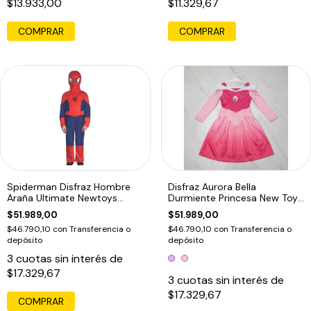
$13.933,00
$11.329,67
COMPRAR
COMPRAR
Spiderman Disfraz Hombre
Disfraz Aurora Bella
Araña Ultimate Newtoys
Durmiente Princesa New Toys
Original Edu
Educando
$51.989,00
$51.989,00
$46.790,10
con
Transferencia o
$46.790,10
con
Transferencia o
depósito
depósito
3
cuotas sin interés de
$17.329,67
3
cuotas sin interés de
$17.329,67
COMPRAR