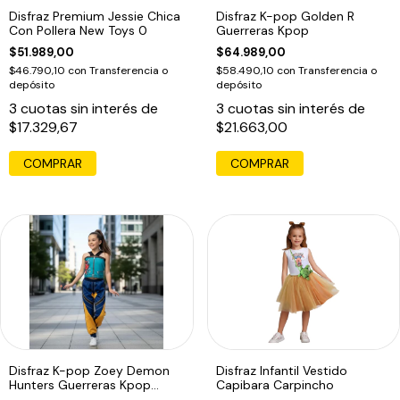
Disfraz Premium Jessie Chica
Disfraz K-pop Golden R
Con Pollera New Toys 0
Guerreras Kpop
$51.989,00
$64.989,00
$46.790,10
con
Transferencia o
$58.490,10
con
Transferencia o
depósito
depósito
3
cuotas sin interés de
3
cuotas sin interés de
$17.329,67
$21.663,00
COMPRAR
Disfraz K-pop Zoey Demon
Disfraz Infantil Vestido
Hunters Guerreras Kpop
Capibara Carpincho
Infantil Zoey