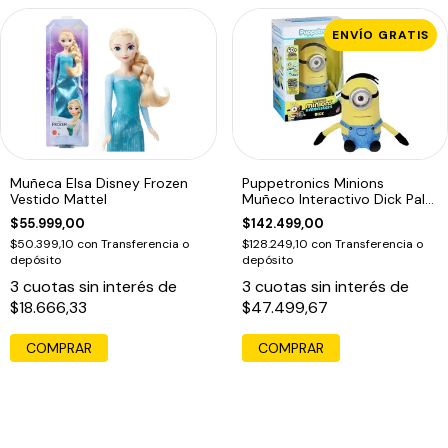
ENVÍO GRATIS
Muñeca Elsa Disney Frozen
Puppetronics Minions
Vestido Mattel
Muñeco Interactivo Dick Palm
Real Fx
$55.999,00
$142.499,00
$50.399,10
con
Transferencia o
$128.249,10
con
Transferencia o
depósito
depósito
3
cuotas sin interés de
3
cuotas sin interés de
$18.666,33
$47.499,67
COMPRAR