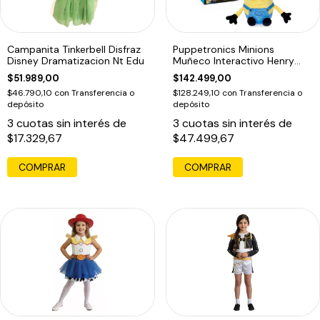
Campanita Tinkerbell Disfraz
Puppetronics Minions
Disney Dramatizacion Nt Edu
Muñeco Interactivo Henry
Palm Real Fx
$51.989,00
$142.499,00
$46.790,10
con
Transferencia o
$128.249,10
con
Transferencia o
depósito
depósito
3
cuotas sin interés de
3
cuotas sin interés de
$17.329,67
$47.499,67
COMPRAR