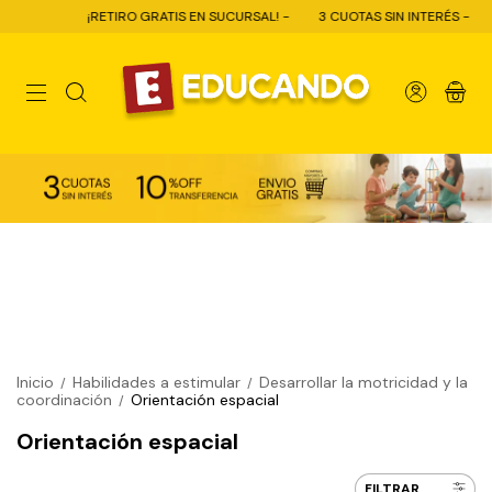
¡RETIRO GRATIS EN SUCURSAL! -
3 CUOTAS SIN INTERÉS -
10
0
Inicio
Habilidades a estimular
Desarrollar la motricidad y la
/
/
coordinación
Orientación espacial
/
Orientación espacial
FILTRAR