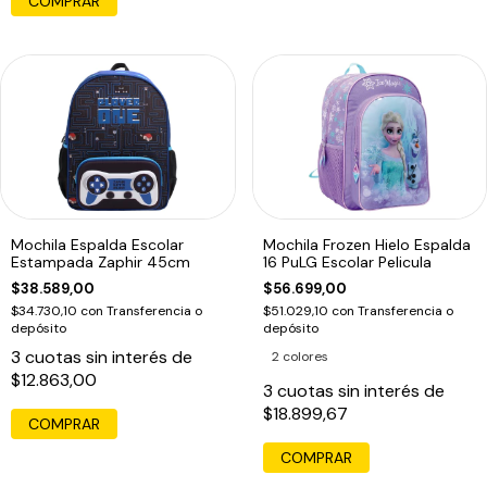
COMPRAR
Mochila Espalda Escolar
Mochila Frozen Hielo Espalda
Estampada Zaphir 45cm
16 PuLG Escolar Pelicula
$38.589,00
$56.699,00
$34.730,10
con
Transferencia o
$51.029,10
con
Transferencia o
depósito
depósito
3
cuotas sin interés de
2 colores
$12.863,00
3
cuotas sin interés de
$18.899,67
COMPRAR
COMPRAR