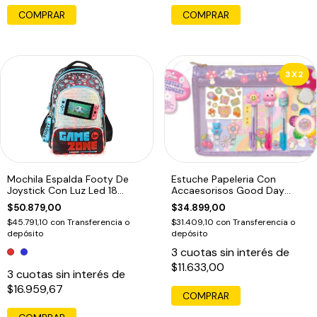
3X2
Mochila Espalda Footy De
Estuche Papeleria Con
Joystick Con Luz Led 18
Accaesorisos Good Day
Pulgadas Rojo
Honguito
$50.879,00
$34.899,00
$45.791,10
con
Transferencia o
$31.409,10
con
Transferencia o
depósito
depósito
3
cuotas sin interés de
$11.633,00
3
cuotas sin interés de
$16.959,67