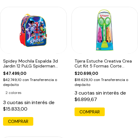
Spidey Mochila Espalda 3d
Tijera Estuche Creativa Crea
Jardin 12 PuLG Spiderman
Cut Kit 5 Formas Corte
Marvel Ed
Maped Ed
$47.499,00
$20.699,00
$42.749,10
con
Transferencia o
$18.629,10
con
Transferencia o
depósito
depósito
3
cuotas sin interés de
2 colores
$6.899,67
3
cuotas sin interés de
$15.833,00
COMPRAR