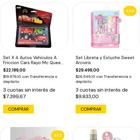
3X2
Set X 4 Autos Vehiculos A
Set Libreta y Estuche Sweet
Friccion Cars Rayo Mc Queen
Arcoiris
Ed
$22.199,00
$29.499,00
$19.979,10
con
Transferencia o
$26.549,10
con
Transferencia o
depósito
depósito
3
cuotas sin interés de
3
cuotas sin interés de
$7.399,67
$9.833,00
COMPRAR
3X2