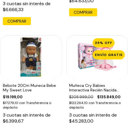
$64.633,00
3
cuotas sin interés de
$6.666,33
COMPRAR
COMPRAR
35
%
OFF
ENVÍO GRATIS
Bebote 20Cm Muneca Bebe
Muñeca Cry Babies
My Sweet Love
Interactiva Recién Nacida
Coney Con Sonido
$19.199,00
$208.999,00
$135.849,00
$17.279,10
con
Transferencia o
$122.264,10
con
Transferencia o
depósito
depósito
3
cuotas sin interés de
3
cuotas sin interés de
$6.399,67
$45.283,00