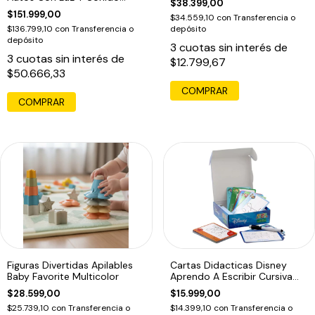
$38.399,00
Carga Usb Único
$151.999,00
$34.559,10
con
Transferencia o
$136.799,10
con
Transferencia o
depósito
depósito
3
cuotas sin interés de
3
cuotas sin interés de
$12.799,67
$50.666,33
Figuras Divertidas Apilables
Cartas Didacticas Disney
Baby Favorite Multicolor
Aprendo A Escribir Cursiva
Imprenta1
$28.599,00
$15.999,00
$25.739,10
con
Transferencia o
$14.399,10
con
Transferencia o