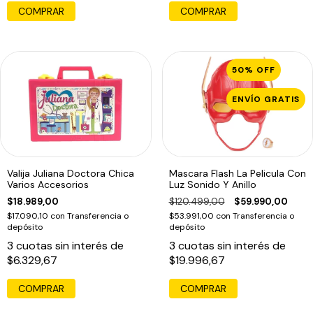
COMPRAR
50
%
OFF
ENVÍO GRATIS
Valija Juliana Doctora Chica
Mascara Flash La Pelicula Con
Varios Accesorios
Luz Sonido Y Anillo
$18.989,00
$120.499,00
$59.990,00
$17.090,10
con
Transferencia o
$53.991,00
con
Transferencia o
depósito
depósito
3
cuotas sin interés de
3
cuotas sin interés de
$6.329,67
$19.996,67
COMPRAR