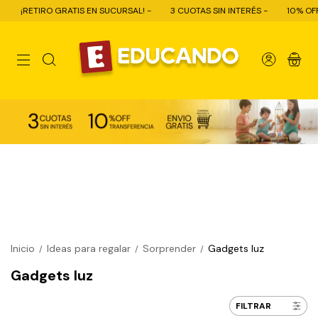
S EN SUCURSAL! -
3 CUOTAS SIN INTERÉS -
10% OFF CON TRANSFERENCI
0
Inicio
Ideas para regalar
Sorprender
Gadgets luz
/
/
/
Gadgets luz
FILTRAR