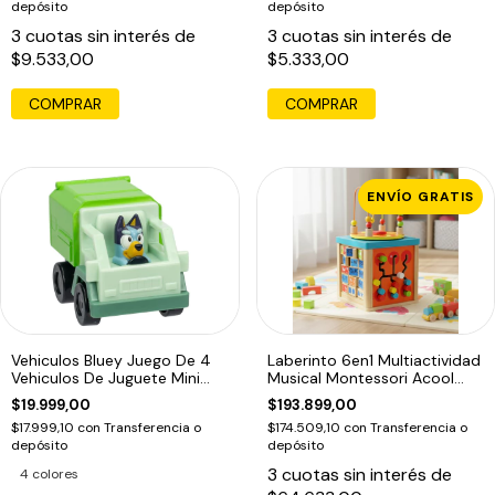
depósito
depósito
3
cuotas sin interés de
3
cuotas sin interés de
$9.533,00
$5.333,00
COMPRAR
ENVÍO GRATIS
Vehiculos Bluey Juego De 4
Laberinto 6en1 Multiactividad
Vehiculos De Juguete Mini
Musical Montessori Acool
Racers
7648
$19.999,00
$193.899,00
$17.999,10
con
Transferencia o
$174.509,10
con
Transferencia o
depósito
depósito
3
cuotas sin interés de
4 colores