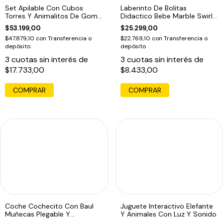
Set Apilable Con Cubos
Laberinto De Bolitas
Torres Y Animalitos De Goma
Didactico Bebe Marble Swirly
Color Pastel
Run Multicolor
$53.199,00
$25.299,00
$47.879,10
con
Transferencia o
$22.769,10
con
Transferencia o
depósito
depósito
3
cuotas sin interés de
3
cuotas sin interés de
$17.733,00
$8.433,00
Coche Cochecito Con Baul
Juguete Interactivo Elefante
Muñecas Plegable Y
Y Animales Con Luz Y Sonido
Resistente Toldo