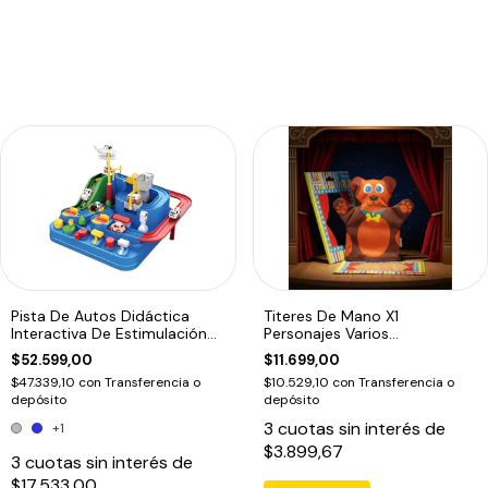
Pista De Autos Didáctica
Titeres De Mano X1
Interactiva De Estimulación
Personajes Varios
Motriz
Dramatizacion Educando
$52.599,00
$11.699,00
$47.339,10
con
Transferencia o
$10.529,10
con
Transferencia o
depósito
depósito
3
cuotas sin interés de
+1
$3.899,67
3
cuotas sin interés de
$17.533,00