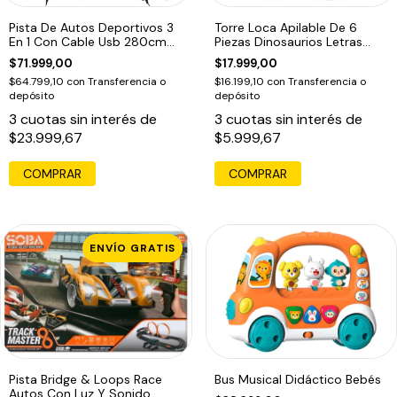
Pista De Autos Deportivos 3
Torre Loca Apilable De 6
En 1 Con Cable Usb 280cm
Piezas Dinosaurios Letras
Color Multicolor
Numeros Color Pasteles
$71.999,00
$17.999,00
$64.799,10
con
Transferencia o
$16.199,10
con
Transferencia o
depósito
depósito
3
cuotas sin interés de
3
cuotas sin interés de
$23.999,67
$5.999,67
COMPRAR
ENVÍO GRATIS
Pista Bridge & Loops Race
Bus Musical Didáctico Bebés
Autos Con Luz Y Sonido