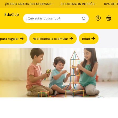
RO GRATIS EN SUCURSAL! -
3 CUOTAS SIN INTERÉS -
10% OFF CON TRAN
EduClub
0
 para regalar
Habilidades a estimular
Edad