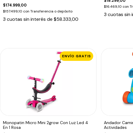
$18.299,00
$174.999,00
$16.469,10
con
T
$157.499,10
con
Transferencia o depósito
3
cuotas sin 
3
cuotas sin interés de
$58.333,00
ENVÍO GRATIS
Monopatin Micro Mini 2grow Con Luz Led 4
Andador Camin
En 1 Rosa
Actividades