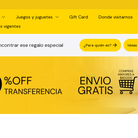
¡RETI
d
Juegos y juguetes
Gift Card
Donde visitarnos
s vigentes
contrar ese regalo especial
¿Para quién es?
Ideas