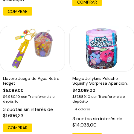
COMPRAR
COMPRAR
Llavero Juego de Agua Retro
Magic Jellykins Peluche
Fidget
Squishy Sorpresa Aparición
Mágica Tapa Violeta
$5.089,00
$42.099,00
$4.580,10
con
Transferencia o
$37.889,10
con
Transferencia o
depósito
depósito
3
cuotas sin interés de
4 colores
$1.696,33
3
cuotas sin interés de
$14.033,00
COMPRAR