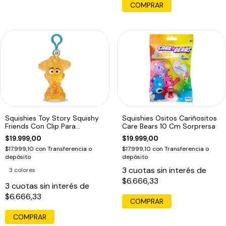
COMPRAR
Squishies Toy Story Squishy
Squishies Ositos Cariñositos
Friends Con Clip Para
Care Bears 10 Cm Sorprersa
Enganchar Woody
$19.999,00
$19.999,00
$17.999,10
con
Transferencia o
$17.999,10
con
Transferencia o
depósito
depósito
3
cuotas sin interés de
3 colores
$6.666,33
3
cuotas sin interés de
$6.666,33
COMPRAR