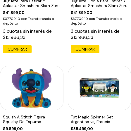
Juguete Para Estirar Y
Juguete Gorila Para Estirar Y
Aplastar Smashers Slam Zuru
Aplastar Smashers Slam Zuru
$41.899,00
$41.899,00
$37.709,10
con
Transferencia o
$37.709,10
con
Transferencia o
depósito
depósito
3
cuotas sin interés de
3
cuotas sin interés de
$13.966,33
$13.966,33
Squish A Stitch Figura
Fut Magic Spinner Set
Squishy De Espuma
Argentina vs, Francia
Antiestres Disney
$9.899,00
$35.499,00