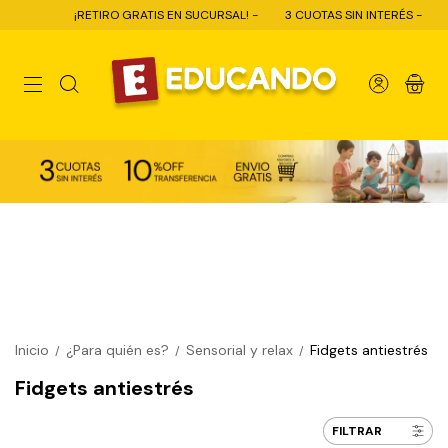
¡RETIRO GRATIS EN SUCURSAL! -
3 CUOTAS SIN INTERÉS -
10% OFF 
0
Inicio
¿Para quién es?
Sensorial y relax
Fidgets antiestrés
/
/
/
Fidgets antiestrés
FILTRAR