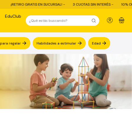
¡RETIRO GRATIS EN SUCURSAL! -
3 CUOTAS SIN INTERÉS -
10% OFF CO
EduClub
0
 para regalar
Habilidades a estimular
Edad