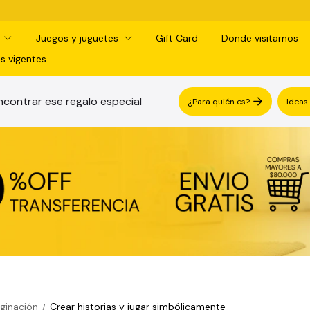
d
Juegos y juguetes
Gift Card
Donde visitarnos
s vigentes
contrar ese regalo especial
¿Para quién es?
Ideas
aginación
Crear historias y jugar simbólicamente
/