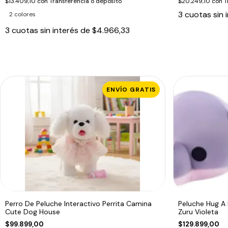
$13.409,10
con
Transferencia o depósito
$20.249,10
con
T
3
cuotas sin 
2 colores
3
cuotas sin interés de
$4.966,33
ENVÍO GRATIS
Perro De Peluche Interactivo Perrita Camina
Peluche Hug A
Cute Dog House
Zuru Violeta
$99.899,00
$129.899,00