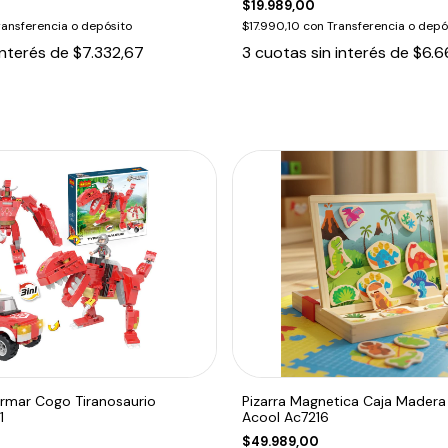
$19.989,00
ransferencia o depósito
$17.990,10
con
Transferencia o depó
interés de
$7.332,67
3
cuotas sin interés de
$6.6
Armar Cogo Tiranosaurio
Pizarra Magnetica Caja Madera
1
Acool Ac7216
$49.989,00