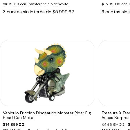
$16.199,10
con
Transferencia o depósito
$35.090,10
con
T
3
cuotas sin interés de
$5.999,67
3
cuotas sin 
Vehiculo Friccion Dinosaurio Monster Rider Big
Treasure X Tes
Head Con Moto
Acces Sorpres
$14.899,00
$44.999,00