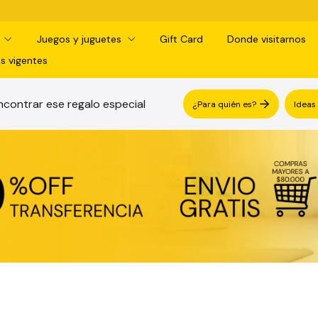
¡RETIRO GRATIS 
d
Juegos y juguetes
Gift Card
Donde visitarnos
s vigentes
contrar ese regalo especial
¿Para quién es?
Ideas