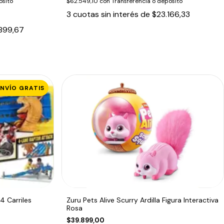
ósito
$62.549,10
con
Transferencia o depósito
3
cuotas sin interés de
$23.166,33
899,67
ENVÍO GRATIS
4 Carriles
Zuru Pets Alive Scurry Ardilla Figura Interactiva
Rosa
$39.899,00