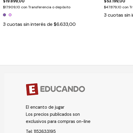
$19.899,00
$53.199,00
$17.909,10
con
Transferencia o depósito
$47.879,10
con
Tr
3
cuotas sin 
3
cuotas sin interés de
$6.633,00
El encanto de jugar
Los precios publicados son
exclusivos para compras on-line
Tel:
1152633195