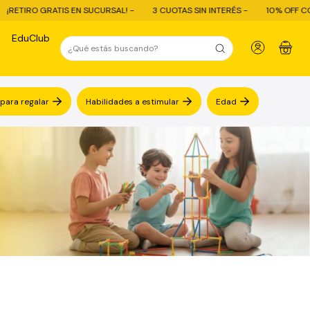
EN SUCURSAL! -
3 CUOTAS SIN INTERÉS -
10% OFF CON TRANSFERENCIA 
EduClub
0
 para regalar
Habilidades a estimular
Edad