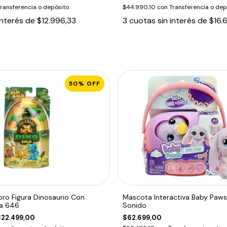
ransferencia o depósito
$44.990,10
con
Transferencia o dep
interés de
$12.996,33
3
cuotas sin interés de
$16.
50
%
OFF
oro Figura Dinosaurio Con
Mascota Interactiva Baby Paws
a 646
Sonido
$22.499,00
$62.699,00