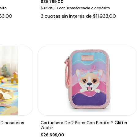
$35.799,00
sito
$32.219,10
con
Transferencia o depósito
63,00
3
cuotas sin interés de
$11.933,00
 Dinosaurios
Cartuchera De 2 Pisos Con Perrito Y Glitter
Zaphir
$26.699,00