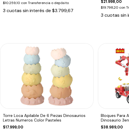
$21.998,00
$10.259,10
con
Transferencia o depósito
$19.798,20
con
T
3
cuotas sin interés de
$3.799,67
3
cuotas sin 
Torre Loca Apilable De 6 Piezas Dinosaurios
Bloques Para 
Letras Numeros Color Pasteles
Dinosaurio 3en
$17.999,00
$38.989,00