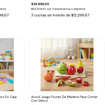
$36.899,00
ósito
$33.209,10
con
Transferencia o depósito
99,67
3
cuotas sin interés de
$12.299,67
ios En Caja
Acool Juego Frutas De Madera Para Cortar
Con Velcro