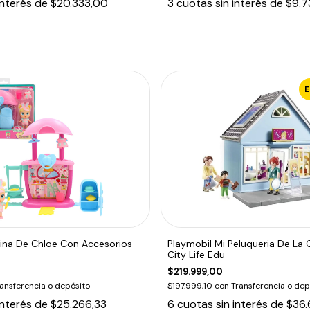
interés de
$20.333,00
3
cuotas sin interés de
$9.7
cina De Chloe Con Accesorios
Playmobil Mi Peluqueria De La
City Life Edu
$219.999,00
ansferencia o depósito
$197.999,10
con
Transferencia o dep
interés de
$25.266,33
6
cuotas sin interés de
$36.