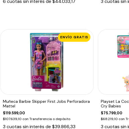
6
cuotas sin interés de
$44.033,17
3
cuotas sin 
ENVÍO GRATIS
Muñeca Barbie Skipper First Jobs Perforadora
Playset La Co
Mattel
Cry Babies
$119.599,00
$75.799,00
$107.639,10
con
Transferencia o depósito
$68.219,10
con
Tr
3
cuotas sin interés de
$39.866,33
3
cuotas sin 