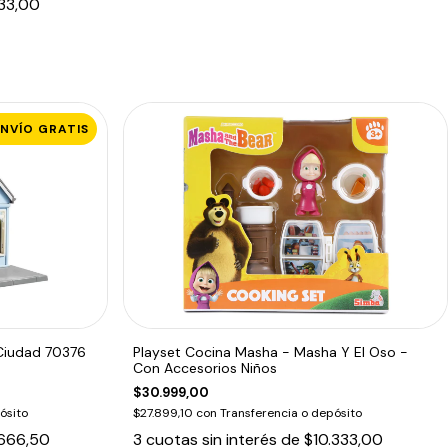
33,00
ENVÍO GRATIS
 Ciudad 70376
Playset Cocina Masha - Masha Y El Oso -
Con Accesorios Niños
$30.999,00
ósito
$27.899,10
con
Transferencia o depósito
666,50
3
cuotas sin interés de
$10.333,00