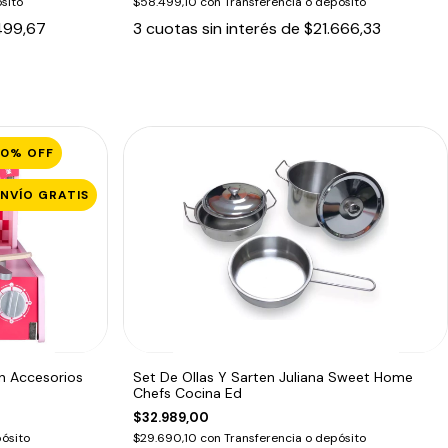
sito
$58.499,10
con
Transferencia o depósito
499,67
3
cuotas sin interés de
$21.666,33
20
%
OFF
ENVÍO GRATIS
n Accesorios
Set De Ollas Y Sarten Juliana Sweet Home
Chefs Cocina Ed
$32.989,00
ósito
$29.690,10
con
Transferencia o depósito