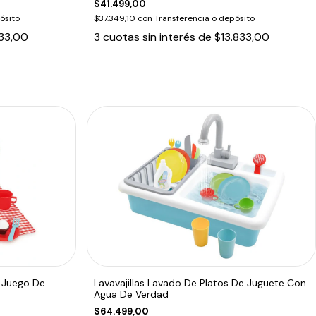
$41.499,00
ósito
$37.349,10
con
Transferencia o depósito
33,00
3
cuotas sin interés de
$13.833,00
l Juego De
Lavavajillas Lavado De Platos De Juguete Con
Agua De Verdad
$64.499,00