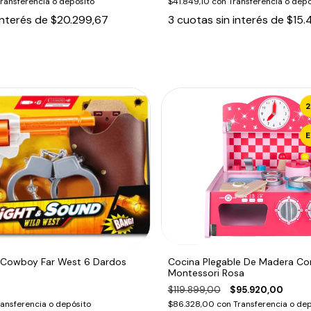
ransferencia o depósito
$41.849,10
con
Transferencia o depó
interés de
$20.299,67
3
cuotas sin interés de
$15.
t Cowboy Far West 6 Dardos
Cocina Plegable De Madera Co
Montessori Rosa
$119.899,00
$95.920,00
ransferencia o depósito
$86.328,00
con
Transferencia o dep