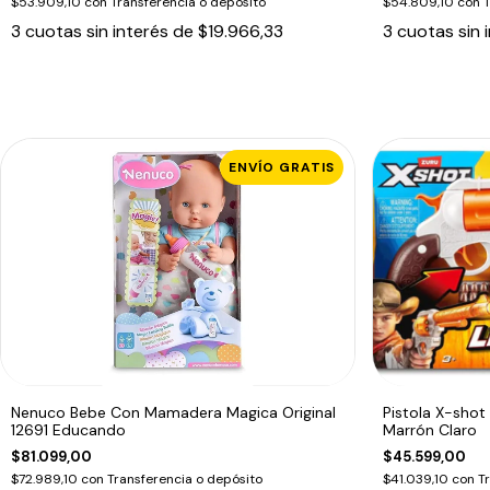
$53.909,10
con
Transferencia o depósito
$54.809,10
con
T
3
cuotas sin interés de
$19.966,33
3
cuotas sin 
ENVÍO GRATIS
Nenuco Bebe Con Mamadera Magica Original
Pistola X-sho
12691 Educando
Marrón Claro
$81.099,00
$45.599,00
$72.989,10
con
Transferencia o depósito
$41.039,10
con
T