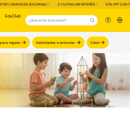
! -
3 CUOTAS SIN INTERÉS -
10% OFF CON TRANSFERENCIA - ENVÍO GRA
EduClub
0
 para regalar
Habilidades a estimular
Edad