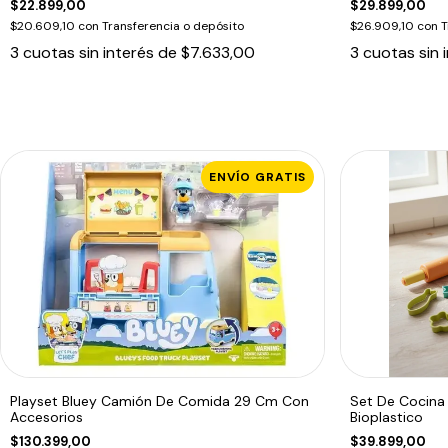
$22.899,00
$29.899,00
$20.609,10
con
Transferencia o depósito
$26.909,10
con
T
3
cuotas sin interés de
$7.633,00
3
cuotas sin 
ENVÍO GRATIS
Playset Bluey Camión De Comida 29 Cm Con
Set De Cocina 
Accesorios
Bioplastico
$130.399,00
$39.899,00