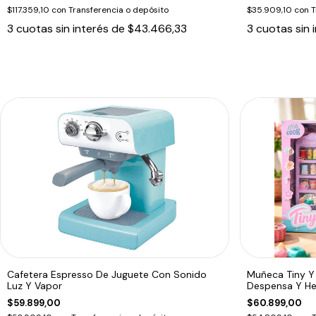
$117.359,10
con
Transferencia o depósito
$35.909,10
con
T
3
cuotas sin interés de
$43.466,33
3
cuotas sin 
Cafetera Espresso De Juguete Con Sonido
Muñeca Tiny Y
Luz Y Vapor
Despensa Y He
$59.899,00
$60.899,00