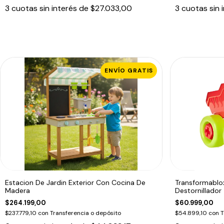
3
cuotas sin interés de
$27.033,00
3
cuotas sin 
ENVÍO GRATIS
Estacion De Jardin Exterior Con Cocina De
Transformablox
Madera
Destornillador
$264.199,00
$60.999,00
$237.779,10
con
Transferencia o depósito
$54.899,10
con
T