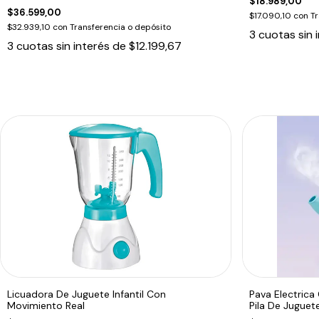
$18.989,00
$36.599,00
$17.090,10
con
Tr
$32.939,10
con
Transferencia o depósito
3
cuotas sin 
3
cuotas sin interés de
$12.199,67
Licuadora De Juguete Infantil Con
Pava Electrica
Movimiento Real
Pila De Juguet