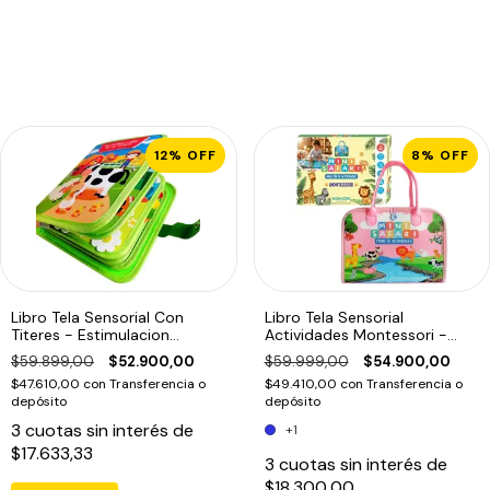
12
%
OFF
8
%
OFF
Libro Tela Sensorial Con
Libro Tela Sensorial
Titeres - Estimulacion
Actividades Montessori -
temprana
Estimulacion temprana
$59.899,00
$52.900,00
$59.999,00
$54.900,00
$47.610,00
con
Transferencia o
$49.410,00
con
Transferencia o
depósito
depósito
3
cuotas sin interés de
+1
$17.633,33
3
cuotas sin interés de
$18.300,00