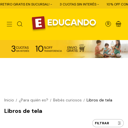
IRO GRATIS EN SUCURSAL! -
3 CUOTAS SIN INTERÉS -
10% OFF CON TRA
0
Inicio
¿Para quién es?
Bebés curiosos
Libros de tela
/
/
/
Libros de tela
FILTRAR