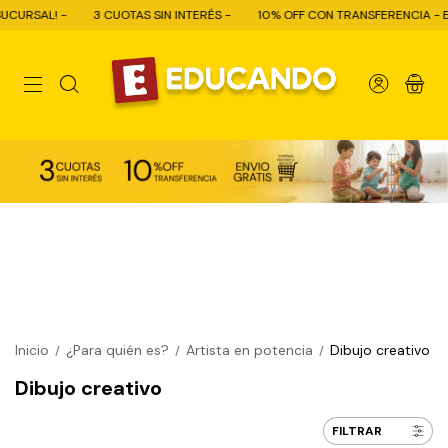
L! -
3 CUOTAS SIN INTERÉS -
10% OFF CON TRANSFERENCIA - ENVÍO GR
0
Inicio
¿Para quién es?
Artista en potencia
Dibujo creativo
/
/
/
Dibujo creativo
FILTRAR