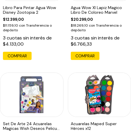
Libro Para Pintar Agua Wow
Agua Wow Xl Lapiz Magico
Disney Zootopia 2
Libro De Coloreo Marvel
$12.399,00
$20.299,00
$11.159,10
con
Transferencia o
$18.269,10
con
Transferencia o
depósito
depósito
3
cuotas sin interés de
3
cuotas sin interés de
$4.133,00
$6.766,33
COMPRAR
Set De Arte 24 Acuarelas
Acuarelas Maped Super
Magicas Wish Deseos Pelicula
Héroes x12