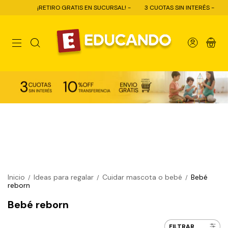
¡RETIRO GRATIS EN SUCURSAL! -
3 CUOTAS SIN INTERÉS -
10%
0
Inicio
Ideas para regalar
Cuidar mascota o bebé
Bebé
/
/
/
reborn
Bebé reborn
FILTRAR