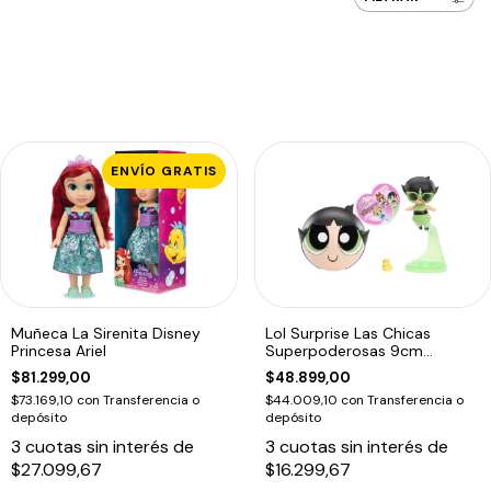
ENVÍO GRATIS
Muñeca La Sirenita Disney
Lol Surprise Las Chicas
Princesa Ariel
Superpoderosas 9cm
Original
$81.299,00
$48.899,00
$73.169,10
con
Transferencia o
$44.009,10
con
Transferencia o
depósito
depósito
3
cuotas sin interés de
3
cuotas sin interés de
$27.099,67
$16.299,67