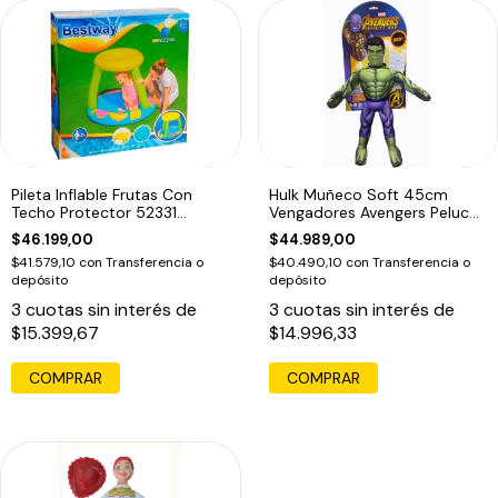
Pileta Inflable Frutas Con
Hulk Muñeco Soft 45cm
Techo Protector 52331
Vengadores Avengers Peluche
Bestway Edu
1038 Edu
$46.199,00
$44.989,00
$41.579,10
con
Transferencia o
$40.490,10
con
Transferencia o
depósito
depósito
3
cuotas sin interés de
3
cuotas sin interés de
$15.399,67
$14.996,33
COMPRAR