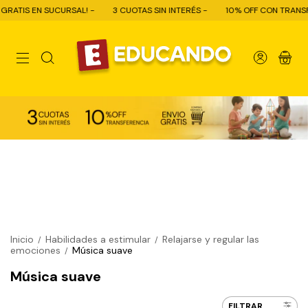
IS EN SUCURSAL! -
3 CUOTAS SIN INTERÉS -
10% OFF CON TRANSFERENC
0
Inicio
Habilidades a estimular
Relajarse y regular las
/
/
emociones
Música suave
/
Música suave
FILTRAR