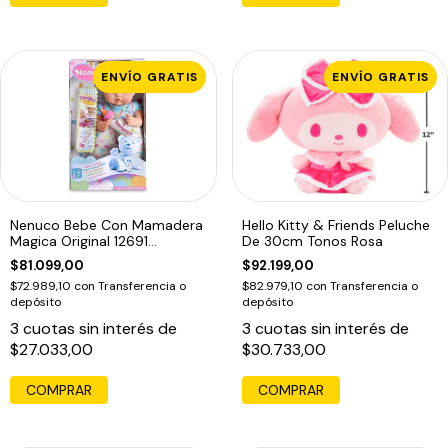
ENVÍO GRATIS
ENVÍO GRATIS
Nenuco Bebe Con Mamadera
Hello Kitty & Friends Peluche
Magica Original 12691
De 30cm Tonos Rosa
Educando
$81.099,00
$92.199,00
$72.989,10
con
Transferencia o
$82.979,10
con
Transferencia o
depósito
depósito
3
cuotas sin interés de
3
cuotas sin interés de
$27.033,00
$30.733,00
COMPRAR