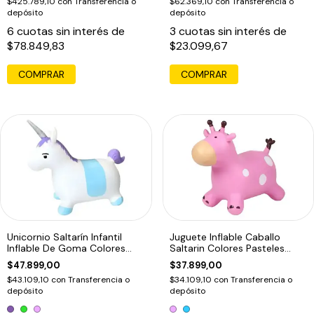
$425.789,10
con
Transferencia o
$62.369,10
con
Transferencia o
depósito
depósito
6
cuotas sin interés de
3
cuotas sin interés de
$78.849,83
$23.099,67
Unicornio Saltarín Infantil
Juguete Inflable Caballo
Inflable De Goma Colores
Saltarin Colores Pasteles
Violeta
Rosa
$47.899,00
$37.899,00
$43.109,10
con
Transferencia o
$34.109,10
con
Transferencia o
depósito
depósito