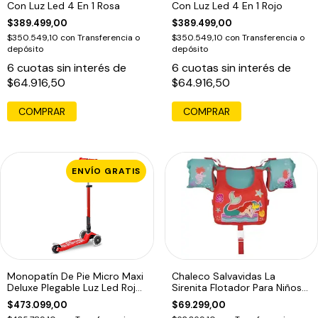
Con Luz Led 4 En 1 Rosa
Con Luz Led 4 En 1 Rojo
$389.499,00
$389.499,00
$350.549,10
con
Transferencia o
$350.549,10
con
Transferencia o
depósito
depósito
6
cuotas sin interés de
6
cuotas sin interés de
$64.916,50
$64.916,50
ENVÍO GRATIS
Monopatín De Pie Micro Maxi
Chaleco Salvavidas La
Deluxe Plegable Luz Led Rojo
Sirenita Flotador Para Niños
Rojo
La Sirenita
$473.099,00
$69.299,00