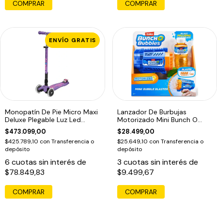
COMPRAR
COMPRAR
ENVÍO GRATIS
Monopatín De Pie Micro Maxi
Lanzador De Burbujas
Deluxe Plegable Luz Led
Motorizado Mini Bunch O
Morado Morado
Bubbles Azul Marino
$473.099,00
$28.499,00
$425.789,10
con
Transferencia o
$25.649,10
con
Transferencia o
depósito
depósito
6
cuotas sin interés de
3
cuotas sin interés de
$78.849,83
$9.499,67