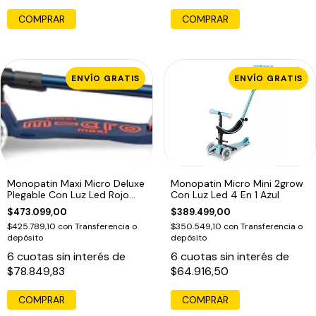
ENVÍO GRATIS
ENVÍO GRATIS
Monopatin Maxi Micro Deluxe
Monopatin Micro Mini 2grow
Plegable Con Luz Led Rojo
Con Luz Led 4 En 1 Azul
Oscuro Con Embalaje
$473.099,00
$389.499,00
Adicional
$425.789,10
con
Transferencia o
$350.549,10
con
Transferencia o
depósito
depósito
6
cuotas sin interés de
6
cuotas sin interés de
$78.849,83
$64.916,50