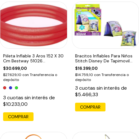
Piileta Inflable 3 Aros 152 X 30
Bracitos Inflables Para Niños
Cm Bestway 51026
Stitch Disney De Tapimovil
Educando
Azul Claro
$30.699,00
$16.399,00
$27.629,10
con
Transferencia o
$14.759,10
con
Transferencia o
depósito
depósito
3
cuotas sin interés de
$5.466,33
3
cuotas sin interés de
$10.233,00
COMPRAR