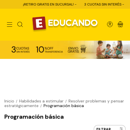
¡RETIRO GRATIS EN SUCURSAL! -
3 CUOTAS SIN INTERÉS -
10
0
Inicio
Habilidades a estimular
Resolver problemas y pensar
/
/
estratégicamente
Programación básica
/
Programación básica
FILTRAR