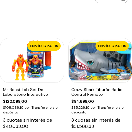
ENVÍO GRATIS
ENVÍO GRATIS
Mr. Beast Lab Set De
Crazy Shark Tiburón Radio
Laboratorio Interactivo
Control Remoto
$120.099,00
$94.699,00
$108.089,10
con
Transferencia o
$85.229,10
con
Transferencia o
depósito
depósito
3
cuotas sin interés de
3
cuotas sin interés de
$40.033,00
$31.566,33