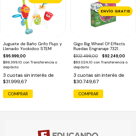
ENVÍO GRATIS
Juguete de Baño Grifo Flujo y
Gigo Big Wheel Of Effects
Llenado Yookidoo STEM
Ruedas Engranaje 7321
Educando
$95.999,00
$102.499,00
$92.249,00
$86.399,10
con
Transferencia o
$83.024,10
con
Transferencia o
depósito
depósito
3
cuotas sin interés de
3
cuotas sin interés de
$31.999,67
$30.749,67