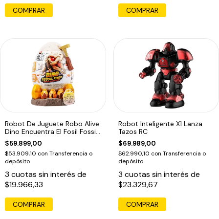
COMPRAR
Robot De Juguete Robo Alive
Robot Inteligente X1 Lanza
Dino Encuentra El Fosil Fossil
Tazos RC
Beige Con Embalaje Adicional
$59.899,00
$69.989,00
$53.909,10
con
Transferencia o
$62.990,10
con
Transferencia o
depósito
depósito
3
cuotas sin interés de
3
cuotas sin interés de
$19.966,33
$23.329,67
COMPRAR