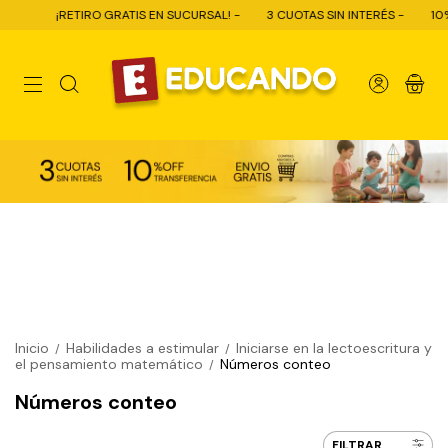
¡RETIRO GRATIS EN SUCURSAL! -
3 CUOTAS SIN INTERÉS -
10% OFF 
0
Inicio
Habilidades a estimular
Iniciarse en la lectoescritura y
/
/
el pensamiento matemático
Números conteo
/
Números conteo
FILTRAR