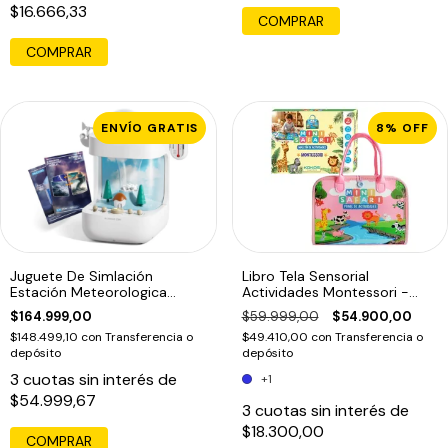
$16.666,33
COMPRAR
ENVÍO GRATIS
8
%
OFF
Juguete De Simlación
Libro Tela Sensorial
Estación Meteorologica
Actividades Montessori -
Educativo Blanco
Estimulacion temprana
$164.999,00
$59.999,00
$54.900,00
$148.499,10
con
Transferencia o
$49.410,00
con
Transferencia o
depósito
depósito
3
cuotas sin interés de
+1
$54.999,67
3
cuotas sin interés de
$18.300,00