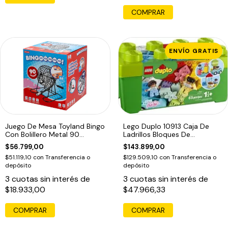
COMPRAR
ENVÍO GRATIS
Juego De Mesa Toyland Bingo
Lego Duplo 10913 Caja De
Con Bolillero Metal 90
Ladrillos Bloques De
Numeros
Construcción
$56.799,00
$143.899,00
$51.119,10
con
Transferencia o
$129.509,10
con
Transferencia o
depósito
depósito
3
cuotas sin interés de
3
cuotas sin interés de
$18.933,00
$47.966,33
COMPRAR