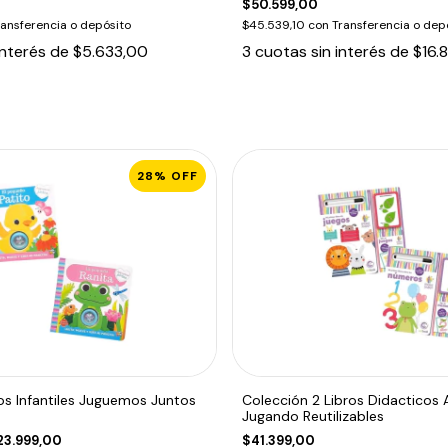
$50.599,00
ransferencia o depósito
$45.539,10
con
Transferencia o dep
interés de
$5.633,00
3
cuotas sin interés de
$16.
28
%
OFF
os Infantiles Juguemos Juntos
Colección 2 Libros Didacticos
Jugando Reutilizables
23.999,00
$41.399,00