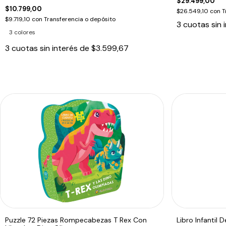
$29.499,00
$10.799,00
$26.549,10
con
T
$9.719,10
con
Transferencia o depósito
3
cuotas sin 
3 colores
3
cuotas sin interés de
$3.599,67
Puzzle 72 Piezas Rompecabezas T Rex Con
Libro Infantil