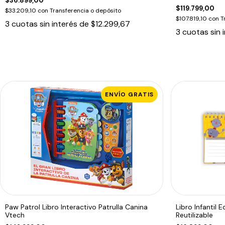
$36.899,00
$119.799,00
$33.209,10
con
Transferencia o depósito
$107.819,10
con
T
3
cuotas sin interés de
$12.299,67
3
cuotas sin 
ENVÍO GRATIS
Paw Patrol Libro Interactivo Patrulla Canina
Libro Infantil 
Vtech
Reutilizable