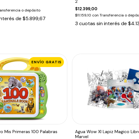
2
$12.399,00
ansferencia o depósito
$11.159,10
con
Transferencia o depós
interés de
$5.899,67
3
cuotas sin interés de
$4.1
ENVÍO GRATIS
ivo Mis Primeras 100 Palabras
Agua Wow Xl Lapiz Magico Libr
Marvel