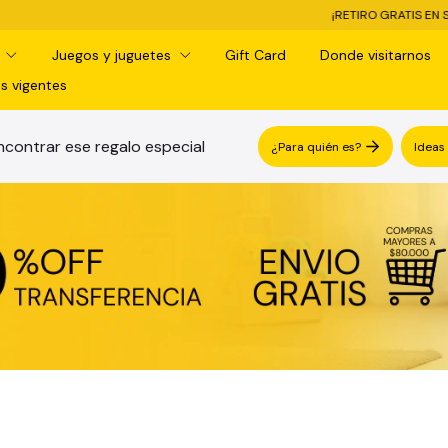
¡RETIRO GRATIS EN SUCURSAL! -
3 CUOT
d
Juegos y juguetes
Gift Card
Donde visitarnos
s vigentes
contrar ese regalo especial
¿Para quién es?
Ideas