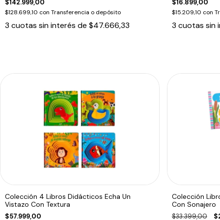
$142.999,00
$16.899,00
$128.699,10
con
Transferencia o depósito
$15.209,10
con
T
3
cuotas sin interés de
$47.666,33
3
cuotas sin 
Colección 4 Libros Didácticos Echa Un
Colección Libr
Vistazo Con Textura
Con Sonajero
$57.999,00
$33.399,00
$