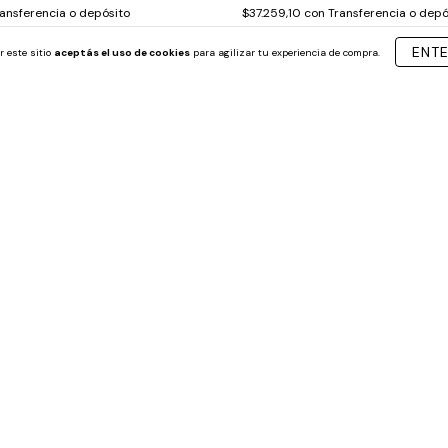
ansferencia o depósito
$37.259,10
con
Transferencia o depó
interés de
$7.999,67
3
cuotas sin interés de
$13.
ENT
r este sitio
aceptás el uso de cookies
para agilizar tu experiencia de compra.
 Toco Y Descubro Animales Con
Juego de Cartas Las Emocione
$10.399,00
$9.359,10
con
Transferencia o depós