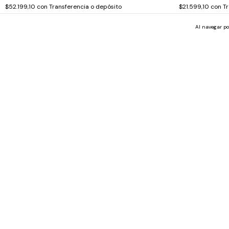
$52.199,10
con
Transferencia o depósito
$21.599,10
con
Tr
3
cuotas sin interés de
$19.333,00
3
cuotas sin 
Al navegar po
Libro Infantil ¡odio Todo!
Libro Infantil
Texturas
$25.999,00
$16.799,00
$23.399,10
con
Transferencia o depósito