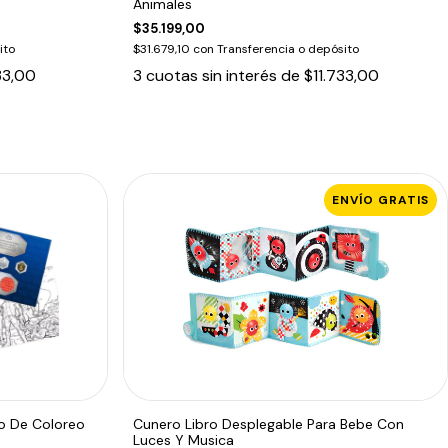
Animales
$35.199,00
ito
$31.679,10
con
Transferencia o depósito
33,00
3
cuotas sin interés de
$11.733,00
ENVÍO GRATIS
o De Coloreo
Cunero Libro Desplegable Para Bebe Con
Luces Y Musica