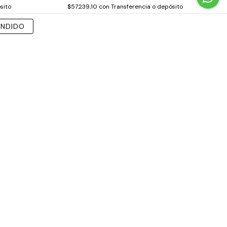
sito
$57.239,10
con
Transferencia o depósito
799,67
3
cuotas sin interés de
$21.199,67
ENDIDO
s con Libro
Mi Libro Movil Palabras Silabas Frases
Emociones Didáctico
$14.999,00
ito