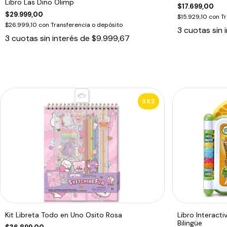
Libro Las Dino Olimp
$17.699,00
$29.999,00
$15.929,10
con
Tr
$26.999,10
con
Transferencia o depósito
3
cuotas sin 
3
cuotas sin interés de
$9.999,67
3X2
Kit Libreta Todo en Uno Osito Rosa
Libro Interact
Bilingüe