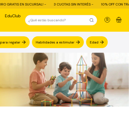
RATIS EN SUCURSAL! -
3 CUOTAS SIN INTERÉS -
10% OFF CON TRANSFER
EduClub
0
 para regalar
Habilidades a estimular
Edad