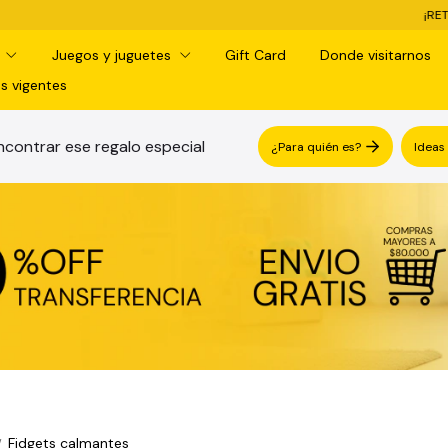
¡RETIRO G
d
Juegos y juguetes
Gift Card
Donde visitarnos
s vigentes
contrar ese regalo especial
¿Para quién es?
Ideas
Fidgets calmantes
/