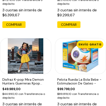
depósito
depósito
3
cuotas sin interés de
3
cuotas sin interés de
$6.399,67
$9.299,67
COMPRAR
ENVÍO GRATIS
Disfraz K-pop Mira Demon
Pelota Rueda La Bola Bebe -
Hunters Guerreras Kpop
Estimulacion De Gateo -
Infantil Mira
$49.989,00
$99.799,00
$44.990,10
con
Transferencia o
$89.819,10
con
Transferencia o
depósito
depósito
3
cuotas sin interés de
3
cuotas sin interés de