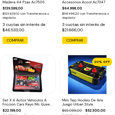
Madera 44 Pzas Ac7505
Accesorios Acool Ac7347
$139.599,00
$64.998,00
$125.639,10
con
Transferencia o
$58.498,20
con
Transferencia o
depósito
depósito
3
cuotas sin interés de
3
cuotas sin interés de
$46.533,00
$21.666,00
COMPRAR
20
%
OFF
Set X 4 Autos Vehiculos A
Mini Tejo Hockey De Aire
Friccion Cars Rayo Mc Queen
Juego Urban Style
Ed
$22.199,00
$65.099,00
$52.300,00