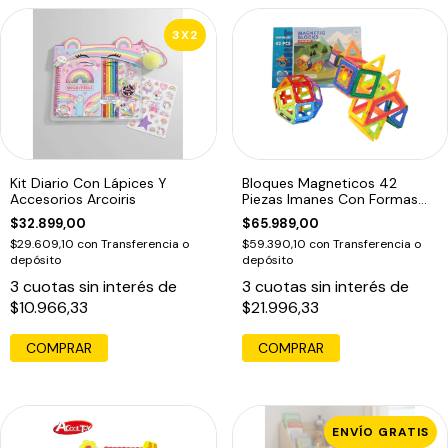
3X2
Kit Diario Con Lápices Y
Bloques Magneticos 42
Accesorios Arcoiris
Piezas Imanes Con Formas
Magnetic Blocks Inspire Set
$32.899,00
$65.989,00
$29.609,10
con
Transferencia o
$59.390,10
con
Transferencia o
depósito
depósito
3
cuotas sin interés de
3
cuotas sin interés de
$10.966,33
$21.996,33
ENVÍO GRATIS