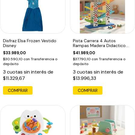
Disfraz Elsa Frozen Vestido
Pista Carrera 4 Autos
Disney
Rampas Madera Didactico
Acool Ac6653
$33.989,00
$41.989,00
$30.590,10
con
Transferencia o
$37.790,10
con
Transferencia o
depósito
depósito
3
cuotas sin interés de
3
cuotas sin interés de
$11.329,67
$13.996,33
COMPRAR
COMPRAR