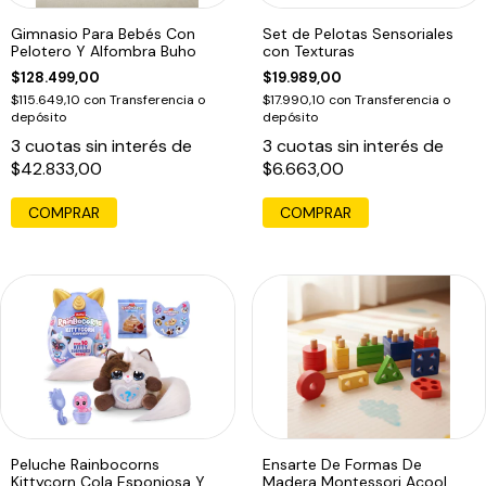
Gimnasio Para Bebés Con
Set de Pelotas Sensoriales
Pelotero Y Alfombra Buho
con Texturas
$128.499,00
$19.989,00
$115.649,10
con
Transferencia o
$17.990,10
con
Transferencia o
depósito
depósito
3
cuotas sin interés de
3
cuotas sin interés de
$42.833,00
$6.663,00
Peluche Rainbocorns
Ensarte De Formas De
Kittycorn Cola Esponjosa Y
Madera Montessori Acool