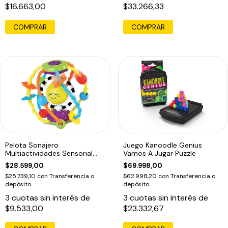
$16.663,00
$33.266,33
COMPRAR
Pelota Sonajero
Juego Kanoodle Genius
Multiactividades Sensorial
Vamos A Jugar Puzzle
Bebe Prono Espejo Multicolor
$28.599,00
$69.998,00
$25.739,10
con
Transferencia o
$62.998,20
con
Transferencia o
depósito
depósito
3
cuotas sin interés de
3
cuotas sin interés de
$9.533,00
$23.332,67