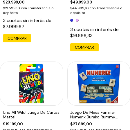
$23.999,00
$49.999,00
$21.599,10
con
Transferencia o
$44.999,10
con
Transferencia o
depósito
depósito
3
cuotas sin interés de
$7.999,67
3
cuotas sin interés de
$16.666,33
COMPRAR
COMPRAR
Uno All Wild! Juego De Cartas
Juego De Mesa Familiar
Mattel
Numerix Burako Rummy
Clasico
$19.199,00
$27.899,00
$17.279,10
con
Transferencia o
$25.109,10
con
Transferencia o