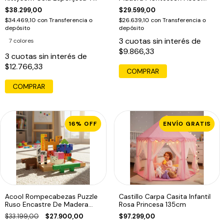
10 Sorpresas
Ac7318
$38.299,00
$29.599,00
$34.469,10
con
Transferencia o
$26.639,10
con
Transferencia o
depósito
depósito
3
cuotas sin interés de
7 colores
$9.866,33
3
cuotas sin interés de
$12.766,33
COMPRAR
16
%
OFF
ENVÍO GRATIS
Acool Rompecabezas Puzzle
Castillo Carpa Casita Infantil
Ruso Encastre De Madera
Rosa Princesa 135cm
Ac6616
$33.199,00
$27.900,00
$97.299,00