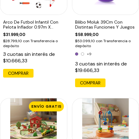
Arco De Futbol Infantil Con
Bilibo Moluk 39Cm Con
Pelota Inflador 0.97m X
Distintas Funciones Y Juegos
0.64m
$31.999,00
$58.999,00
$28.799,10
con
Transferencia o
$53.099,10
con
Transferencia o
depósito
depósito
3
cuotas sin interés de
+9
$10.666,33
3
cuotas sin interés de
$19.666,33
COMPRAR
COMPRAR
ENVÍO GRATIS