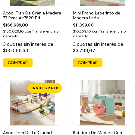
Acool Tren De Granja Madera
Mini Prono Laberinto de
77 Pzas Ac7529 Ed
Madera León
$166.699,00
$11.399,00
$150.029,10
con
Transferencia o
$10.259,10
con
Transferencia o
depósito
depósito
3
cuotas sin interés de
3
cuotas sin interés de
$55.566,33
$3.799,67
COMPRAR
ENVÍO GRATIS
Acool Tren De La Ciudad
Batidora De Madera Con