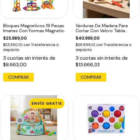
Bloques Magneticos 19 Piezas
Verduras De Madera Para
Imanes Con Formas Magnetic
Cortar Con Velcro Tabla
Acool 6654
$25.989,00
$40.999,00
$23.390,10
con
Transferencia o
$36.899,10
con
Transferencia o
depósito
depósito
3
cuotas sin interés de
3
cuotas sin interés de
$8.663,00
$13.666,33
COMPRAR
ENVÍO GRATIS