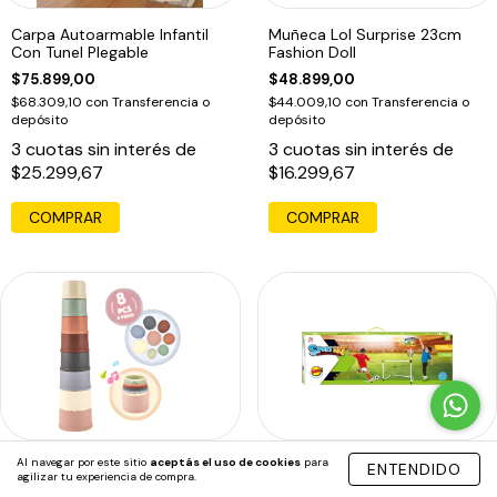
Carpa Autoarmable Infantil
Muñeca Lol Surprise 23cm
Con Tunel Plegable
Fashion Doll
$75.899,00
$48.899,00
$68.309,10
con
Transferencia o
$44.009,10
con
Transferencia o
depósito
depósito
3
cuotas sin interés de
3
cuotas sin interés de
$25.299,67
$16.299,67
COMPRAR
COMPRAR
Al navegar por este sitio
aceptás el uso de cookies
para
Torre De 8 Vasos Apilables
Set Arco De Futbol Y
ENTENDIDO
agilizar tu experiencia de compra.
Didacticos De Colores
Basquet 2en1 Con Pelotas