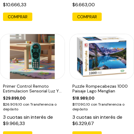
$10.666,33
$6.663,00
COMPRAR
Primer Control Remoto
Puzzle Rompecabezas 1000
Estimulacion Sensorial Luz Y
Paisaje Lago Menglian
Sonido Azul
$29.899,00
$18.989,00
$26.909,10
con
Transferencia o
$17.090,10
con
Transferencia o
depósito
depósito
3
cuotas sin interés de
3
cuotas sin interés de
$9.966,33
$6.329,67