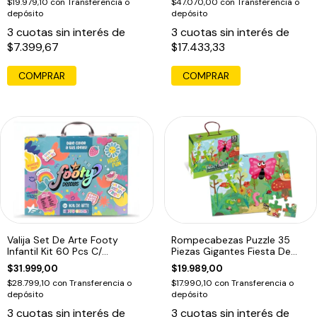
$19.979,10
con
Transferencia o
$47.070,00
con
Transferencia o
depósito
depósito
3
cuotas sin interés de
3
cuotas sin interés de
$7.399,67
$17.433,33
COMPRAR
Valija Set De Arte Footy
Rompecabezas Puzzle 35
Infantil Kit 60 Pcs C/
Piezas Gigantes Fiesta De
Accesiorios
Bichitos
$31.999,00
$19.989,00
$28.799,10
con
Transferencia o
$17.990,10
con
Transferencia o
depósito
depósito
3
cuotas sin interés de
3
cuotas sin interés de