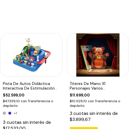
Pista De Autos Didáctica
Titeres De Mano X1
Interactiva De Estimulación
Personajes Varios
Motriz
Dramatizacion Educando
$52.599,00
$11.699,00
$47.339,10
con
Transferencia o
$10.529,10
con
Transferencia o
depósito
depósito
3
cuotas sin interés de
+1
$3.899,67
3
cuotas sin interés de
$17.533,00