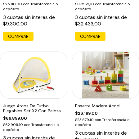
$25.110,00
con
Transferencia o
$87.569,10
con
Transferencia o
depósito
depósito
3
cuotas sin interés de
3
cuotas sin interés de
$9.300,00
$32.433,00
COMPRAR
COMPRAR
Juego Arcos De Futbol
Ensarte Madera Acool
Plegables Set X2 Con Pelota
$26.199,00
120x86cm
$69.899,00
$23.579,10
con
Transferencia o
$62.909,10
con
Transferencia o
depósito
depósito
3
cuotas sin interés de
3
cuotas sin interés de