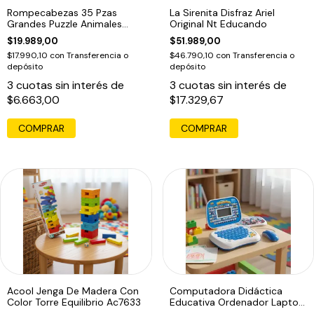
Rompecabezas 35 Pzas
La Sirenita Disfraz Ariel
Grandes Puzzle Animales
Original Nt Educando
Oceano Piso Edu
$19.989,00
$51.989,00
$17.990,10
con
Transferencia o
$46.790,10
con
Transferencia o
depósito
depósito
3
cuotas sin interés de
3
cuotas sin interés de
$6.663,00
$17.329,67
COMPRAR
Acool Jenga De Madera Con
Computadora Didáctica
Color Torre Equilibrio Ac7633
Educativa Ordenador Laptop
Infantil