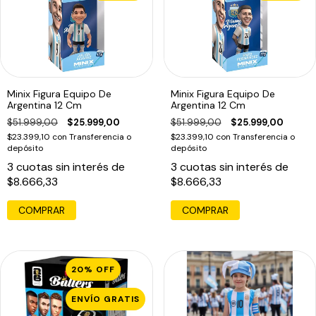
Minix Figura Equipo De
Minix Figura Equipo De
Argentina 12 Cm
Argentina 12 Cm
$51.999,00
$25.999,00
$51.999,00
$25.999,00
$23.399,10
con
Transferencia o
$23.399,10
con
Transferencia o
depósito
depósito
3
cuotas sin interés de
3
cuotas sin interés de
$8.666,33
$8.666,33
20
%
OFF
ENVÍO GRATIS