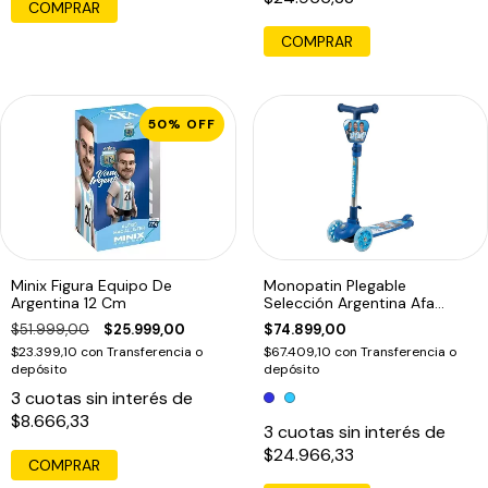
COMPRAR
50
%
OFF
Minix Figura Equipo De
Monopatin Plegable
Argentina 12 Cm
Selección Argentina Afa
Oficial
$51.999,00
$25.999,00
$74.899,00
$23.399,10
con
Transferencia o
$67.409,10
con
Transferencia o
depósito
depósito
3
cuotas sin interés de
$8.666,33
3
cuotas sin interés de
$24.966,33