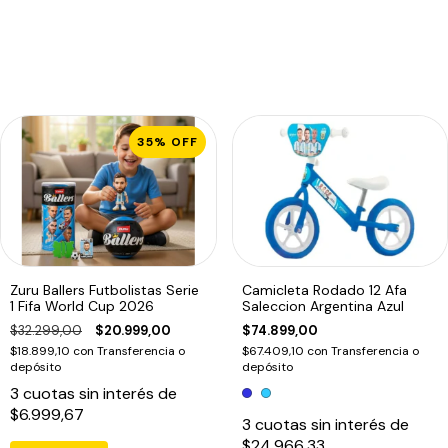
35
%
OFF
Zuru Ballers Futbolistas Serie
Camicleta Rodado 12 Afa
1 Fifa World Cup 2026
Saleccion Argentina Azul
$32.299,00
$20.999,00
$74.899,00
$18.899,10
con
Transferencia o
$67.409,10
con
Transferencia o
depósito
depósito
3
cuotas sin interés de
$6.999,67
3
cuotas sin interés de
$24.966,33