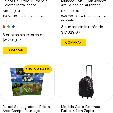
Pelota De Fútbol Numero 5
Muñeco Soft Julian Alvarez
Colores Metalizados
Afa Seleccion Argentina
40cm
$16.199,00
$51.989,00
$14.579,10
con
Transferencia o
$46.790,10
con
Transferencia o
depósito
depósito
3
cuotas sin interés de
+1
$17.329,67
3
cuotas sin interés de
$5.399,67
COMPRAR
ENVÍO GRATIS
Futbol Set Jugadores Pelota
Mochila Carro Estampa
Arco Campo Futmagic
Futbol 44cm Zaphir