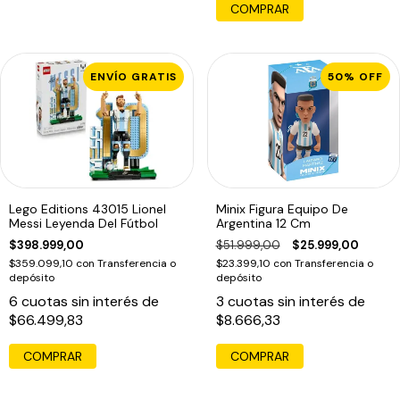
COMPRAR
ENVÍO GRATIS
50
%
OFF
Lego Editions 43015 Lionel
Minix Figura Equipo De
Messi Leyenda Del Fútbol
Argentina 12 Cm
$398.999,00
$51.999,00
$25.999,00
$359.099,10
con
Transferencia o
$23.399,10
con
Transferencia o
depósito
depósito
6
cuotas sin interés de
3
cuotas sin interés de
$66.499,83
$8.666,33