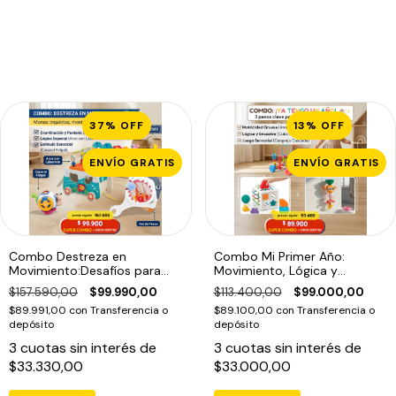
37
%
OFF
13
%
OFF
ENVÍO GRATIS
ENVÍO GRATIS
Combo Destreza en
Combo Mi Primer Año:
Movimiento:Desafíos para
Movimiento, Lógica y
Pequeños Curiosos (18
Diversión Acuática (12
$157.590,00
$99.990,00
$113.400,00
$99.000,00
meses+)
meses+)
$89.991,00
con
Transferencia o
$89.100,00
con
Transferencia o
depósito
depósito
3
cuotas sin interés de
3
cuotas sin interés de
$33.330,00
$33.000,00