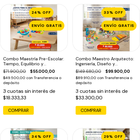
24
%
OFF
33
%
OFF
ENVÍO GRATIS
ENVÍO GRATIS
Combo Maestría Pre-Escolar:
Combo Maestro Arquitecto:
Tiempo, Equilibrio y
Ingeniería, Diseño y
Construcción (5 años+)
Construcción 3D (+6 años)
$71.900,00
$55.000,00
$149.680,00
$99.900,00
$49.500,00
con
Transferencia o
$89.910,00
con
Transferencia o
depósito
depósito
3
cuotas sin interés de
3
cuotas sin interés de
$18.333,33
$33.300,00
34
%
OFF
29
%
OFF