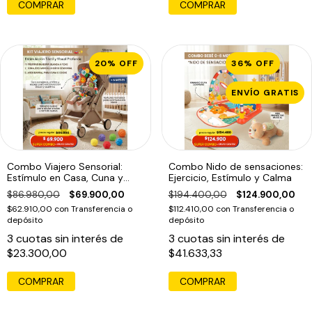
20
%
OFF
36
%
OFF
ENVÍO GRATIS
Combo Viajero Sensorial:
Combo Nido de sensaciones:
Estímulo en Casa, Cuna y
Ejercicio, Estímulo y Calma
Paseo
$86.980,00
$69.900,00
$194.400,00
$124.900,00
$62.910,00
con
Transferencia o
$112.410,00
con
Transferencia o
depósito
depósito
3
cuotas sin interés de
3
cuotas sin interés de
$23.300,00
$41.633,33