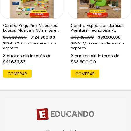
Combo Pequeños Maestros:
Combo Expedición Jurásica:
Lógica, Música y Números en
Aventura, Tecnología y
Madera (2 años+)
Comunicación (4 años+)
$180.200,00
$124.900,00
$136.480,00
$99.900,00
$112.410,00
con
Transferencia o
$89.910,00
con
Transferencia o
depósito
depósito
3
cuotas sin interés de
3
cuotas sin interés de
$41.633,33
$33.300,00