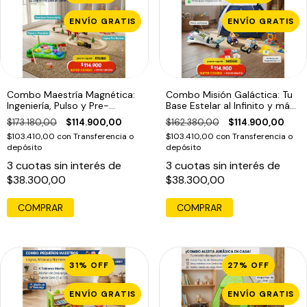
ENVÍO GRATIS
ENVÍO GRATIS
Combo Maestría Magnética:
Combo Misión Galáctica: Tu
Ingeniería, Pulso y Pre-
Base Estelar al Infinito y más
Escritura (4 años+)
allá (3 años+)
$173.180,00
$114.900,00
$162.380,00
$114.900,00
$103.410,00
con
Transferencia o
$103.410,00
con
Transferencia o
depósito
depósito
3
cuotas sin interés de
3
cuotas sin interés de
$38.300,00
$38.300,00
31
%
OFF
27
%
OFF
ENVÍO GRATIS
ENVÍO GRATIS