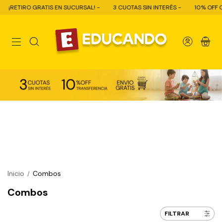
ETIRO GRATIS EN SUCURSAL! -
3 CUOTAS SIN INTERÉS -
10% OFF CON TR
0
Inicio
Combos
/
Combos
FILTRAR