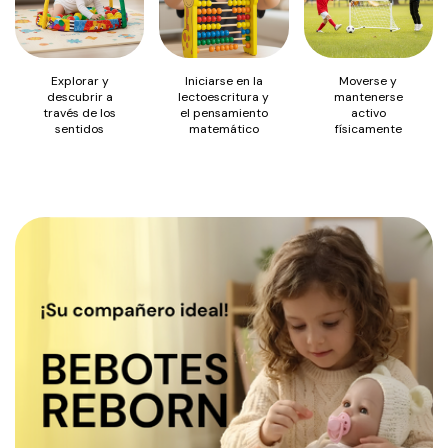
Explorar y
Iniciarse en la
Moverse y
descubrir a
lectoescritura y
mantenerse
través de los
el pensamiento
activo
sentidos
matemático
físicamente