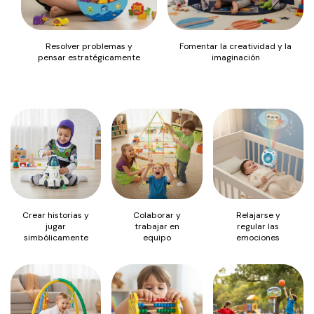
Resolver problemas y
Fomentar la creatividad y la
pensar estratégicamente
imaginación
Crear historias y
Colaborar y
Relajarse y
jugar
trabajar en
regular las
simbólicamente
equipo
emociones