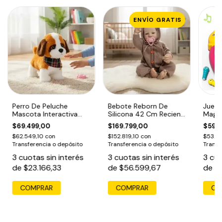
ENVÍO GRATIS
Perro De Peluche
Bebote Reborn De
Juego
Mascota Interactiva
Silicona 42 Cm Recien
Magn
Con Movimiento Y
Nacido Con Accesorios
Music
$69.499,00
$169.799,00
$59.4
Sonido
Pesc
$62.549,10
con
$152.819,10
con
$53.5
Transferencia o depósito
Transferencia o depósito
Transf
3
cuotas sin interés
3
cuotas sin interés
3
cuo
de
$23.166,33
de
$56.599,67
de
$
COMPRAR